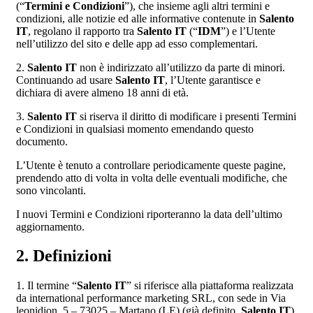
(“
Termini e Condizioni
”), che insieme agli altri termini e
condizioni, alle notizie ed alle informative contenute in
Salento
IT
, regolano il rapporto tra
Salento IT
(“
IDM
”) e l’Utente
nell’utilizzo del sito e delle app ad esso complementari.
2.
Salento IT
non è indirizzato all’utilizzo da parte di minori.
Continuando ad usare
Salento IT
, l’Utente garantisce e
dichiara di avere almeno 18 anni di età.
3.
Salento IT
si riserva il diritto di modificare i presenti Termini
e Condizioni in qualsiasi momento emendando questo
documento.
L’Utente è tenuto a controllare periodicamente queste pagine,
prendendo atto di volta in volta delle eventuali modifiche, che
sono vincolanti.
I nuovi Termini e Condizioni riporteranno la data dell’ultimo
aggiornamento.
2. Definizioni
1. Il termine “
Salento IT
” si riferisce alla piattaforma realizzata
da international performance marketing SRL, con sede in Via
leonidion, 5 – 73025 – Martano (LE) (già definito,
Salento IT
).