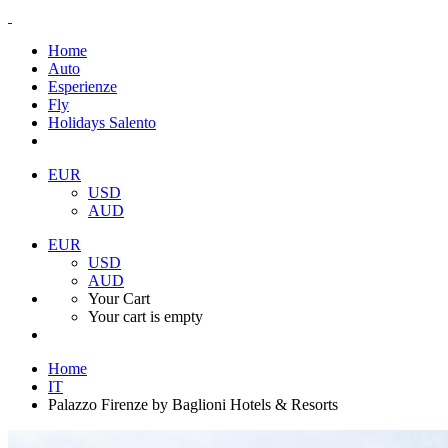
Home
Auto
Esperienze
Fly
Holidays Salento
EUR
USD
AUD
EUR
USD
AUD
Your Cart
Your cart is empty
Home
IT
Palazzo Firenze by Baglioni Hotels & Resorts