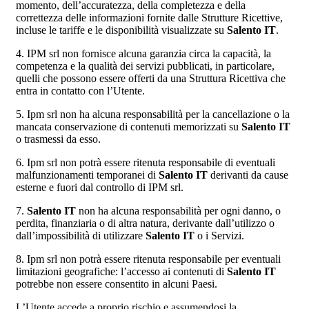
momento, dell’accuratezza, della completezza e della
correttezza delle informazioni fornite dalle Strutture Ricettive,
incluse le tariffe e le disponibilità visualizzate su
Salento IT
.
4. IPM srl non fornisce alcuna garanzia circa la capacità, la
competenza e la qualità dei servizi pubblicati, in particolare,
quelli che possono essere offerti da una Struttura Ricettiva che
entra in contatto con l’Utente.
5. Ipm srl non ha alcuna responsabilità per la cancellazione o la
mancata conservazione di contenuti memorizzati su
Salento IT
o trasmessi da esso.
6. Ipm srl non potrà essere ritenuta responsabile di eventuali
malfunzionamenti temporanei di
Salento IT
derivanti da cause
esterne e fuori dal controllo di IPM srl.
7.
Salento IT
non ha alcuna responsabilità per ogni danno, o
perdita, finanziaria o di altra natura, derivante dall’utilizzo o
dall’impossibilità di utilizzare
Salento IT
o i Servizi.
8. Ipm srl non potrà essere ritenuta responsabile per eventuali
limitazioni geografiche: l’accesso ai contenuti di
Salento IT
potrebbe non essere consentito in alcuni Paesi.
L’Utente accede a proprio rischio e assumendosi la