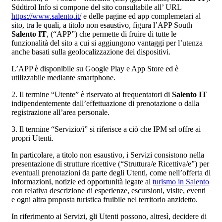
Südtirol Info si compone del sito consultabile all’ URL
https://www.salento.it/
e delle pagine ed app complemetari al
sito, tra le quali, a titolo non esaustivo, figura l’APP South
Salento IT
, (“APP”) che permette di fruire di tutte le
funzionalità del sito a cui si aggiungono vantaggi per l’utenza
anche basati sulla geolocalizzazione dei dispositivi.
L’APP è disponibile su Google Play e App Store ed è
utilizzabile mediante smartphone.
2. Il termine “Utente” è riservato ai frequentatori di
Salento IT
indipendentemente dall’effettuazione di prenotazione o dalla
registrazione all’area personale.
3. Il termine “Servizio/i” si riferisce a ciò che IPM srl offre ai
propri Utenti.
In particolare, a titolo non esaustivo, i Servizi consistono nella
presentazione di strutture ricettive (“Struttura/e Ricettiva/e”) per
eventuali prenotazioni da parte degli Utenti, come nell’offerta di
informazioni, notizie ed opportunità legate al
turismo in Salento
con relativa descrizione di esperienze, escursioni, visite, eventi
e ogni altra proposta turistica fruibile nel territorio anzidetto.
In riferimento ai Servizi, gli Utenti possono, altresì, decidere di