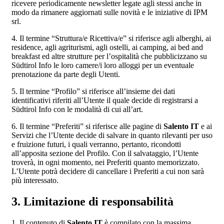
ricevere periodicamente newsletter legate agli stessi anche in
modo da rimanere aggiornati sulle novità e le iniziative di IPM
srl.
4. Il termine “Struttura/e Ricettiva/e” si riferisce agli alberghi, ai
residence, agli agriturismi, agli ostelli, ai camping, ai bed and
breakfast ed altre strutture per l’ospitalità che pubblicizzano su
Südtirol Info le loro camere/i loro alloggi per un eventuale
prenotazione da parte degli Utenti.
5. Il termine “Profilo” si riferisce all’insieme dei dati
identificativi riferiti all’Utente il quale decide di registrarsi a
Südtirol Info con le modalità di cui all’art.
6. Il termine “Preferiti” si riferisce alle pagine di
Salento IT
e ai
Servizi che l’Utente decide di salvare in quanto rilevanti per uso
e fruizione futuri, i quali verranno, pertanto, ricondotti
all’apposita sezione del Profilo. Con il salvataggio, l’Utente
troverà, in ogni momento, nei Preferiti quanto memorizzato.
L’Utente potrà decidere di cancellare i Preferiti a cui non sarà
più interessato.
3. Limitazione di responsabilità
1. Il contenuto di
Salento IT
è compilato con la massima