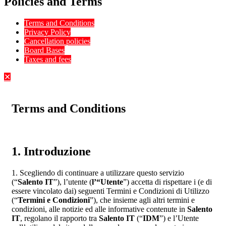
Policies and Terms
Terms and Conditions
Privacy Policy
Cancellation policies
Board Bases
Taxes and fees
✕
Terms and Conditions
1. Introduzione
1. Scegliendo di continuare a utilizzare questo servizio
(“
Salento IT
”), l’utente (
l’“Utente
”) accetta di rispettare i (e di
essere vincolato dai) seguenti Termini e Condizioni di Utilizzo
(“
Termini e Condizioni
”), che insieme agli altri termini e
condizioni, alle notizie ed alle informative contenute in
Salento
IT
, regolano il rapporto tra
Salento IT
(“
IDM
”) e l’Utente