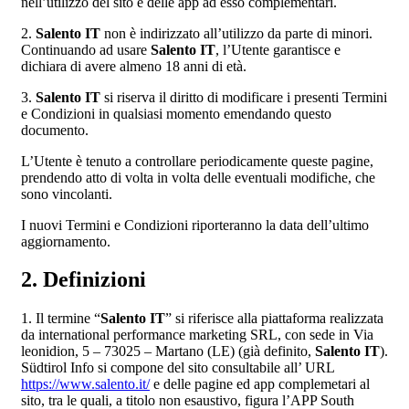
nell’utilizzo del sito e delle app ad esso complementari.
2.
Salento IT
non è indirizzato all’utilizzo da parte di minori.
Continuando ad usare
Salento IT
, l’Utente garantisce e
dichiara di avere almeno 18 anni di età.
3.
Salento IT
si riserva il diritto di modificare i presenti Termini
e Condizioni in qualsiasi momento emendando questo
documento.
L’Utente è tenuto a controllare periodicamente queste pagine,
prendendo atto di volta in volta delle eventuali modifiche, che
sono vincolanti.
I nuovi Termini e Condizioni riporteranno la data dell’ultimo
aggiornamento.
2. Definizioni
1. Il termine “
Salento IT
” si riferisce alla piattaforma realizzata
da international performance marketing SRL, con sede in Via
leonidion, 5 – 73025 – Martano (LE) (già definito,
Salento IT
).
Südtirol Info si compone del sito consultabile all’ URL
https://www.salento.it/
e delle pagine ed app complemetari al
sito, tra le quali, a titolo non esaustivo, figura l’APP South