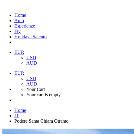
Home
Auto
Esperienze
Fly
Holidays Salento
EUR
USD
AUD
EUR
USD
AUD
Your Cart
Your cart is empty
Home
IT
Podere Santa Chiara Otranto