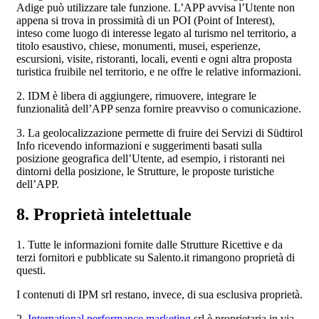
Adige può utilizzare tale funzione. L’APP avvisa l’Utente non
appena si trova in prossimità di un POI (Point of Interest),
inteso come luogo di interesse legato al turismo nel territorio, a
titolo esaustivo, chiese, monumenti, musei, esperienze,
escursioni, visite, ristoranti, locali, eventi e ogni altra proposta
turistica fruibile nel territorio, e ne offre le relative informazioni.
2. IDM è libera di aggiungere, rimuovere, integrare le
funzionalità dell’APP senza fornire preavviso o comunicazione.
3. La geolocalizzazione permette di fruire dei Servizi di Südtirol
Info ricevendo informazioni e suggerimenti basati sulla
posizione geografica dell’Utente, ad esempio, i ristoranti nei
dintorni della posizione, le Strutture, le proposte turistiche
dell’APP.
8. Proprietà intelettuale
1. Tutte le informazioni fornite dalle Strutture Ricettive e da
terzi fornitori e pubblicate su Salento.it rimangono proprietà di
questi.
I contenuti di IPM srl restano, invece, di sua esclusiva proprietà.
2.
International performance marketing
srl è proprietaria in via