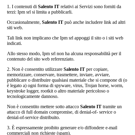
1. I contenuti di
Salento IT
relativi ai Servizi sono forniti da
terzi: Ipm srl si limita a pubblicarli.
Occasionalmente,
Salento IT
può anche includere link ad altri
siti web.
Tali link non implicano che Ipm srl appoggi il sito o i siti web
indicati.
Allo stesso modo, Ipm srl non ha alcuna responsabilità per il
contenuto del sito web referenziato.
2. Non è consentito utilizzare
Salento IT
per copiare,
memorizzare, conservare, trasmettere, inviare, avviare,
pubblicare o distribuire qualsiasi materiale che si compone di (o
è legato a) ogni forma di spyware, virus, Trojan horse, worm,
keystroke logger, rootkit o altro materiale pericoloso o
tecnologicamente dannoso.
Non è consentito mettere sotto attacco
Salento IT
tramite un
attacco di full domain compromise, di denial-of- service o
denial-of-service distribuito.
3. È espressamente proibito generare e/o diffondere e-mail
commerciali non richieste (spam).