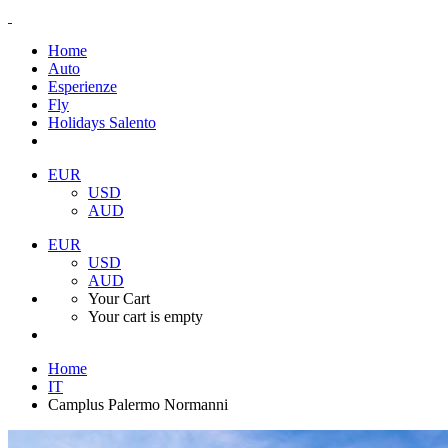
Home
Auto
Esperienze
Fly
Holidays Salento
EUR
USD
AUD
EUR
USD
AUD
Your Cart
Your cart is empty
Home
IT
Camplus Palermo Normanni