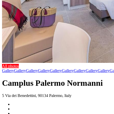
All photos
Gallery
Gallery
Gallery
Gallery
Gallery
Gallery
Gallery
Gallery
Gallery
Ga
Camplus Palermo Normanni
5 Via dei Benedettini, 90134 Palermo, Italy