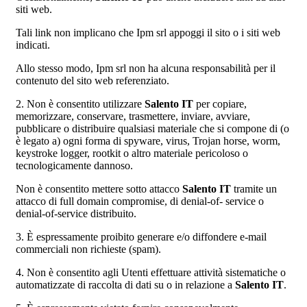
siti web.
Tali link non implicano che Ipm srl appoggi il sito o i siti web
indicati.
Allo stesso modo, Ipm srl non ha alcuna responsabilità per il
contenuto del sito web referenziato.
2. Non è consentito utilizzare
Salento IT
per copiare,
memorizzare, conservare, trasmettere, inviare, avviare,
pubblicare o distribuire qualsiasi materiale che si compone di (o
è legato a) ogni forma di spyware, virus, Trojan horse, worm,
keystroke logger, rootkit o altro materiale pericoloso o
tecnologicamente dannoso.
Non è consentito mettere sotto attacco
Salento IT
tramite un
attacco di full domain compromise, di denial-of- service o
denial-of-service distribuito.
3. È espressamente proibito generare e/o diffondere e-mail
commerciali non richieste (spam).
4. Non è consentito agli Utenti effettuare attività sistematiche o
automatizzate di raccolta di dati su o in relazione a
Salento IT
.