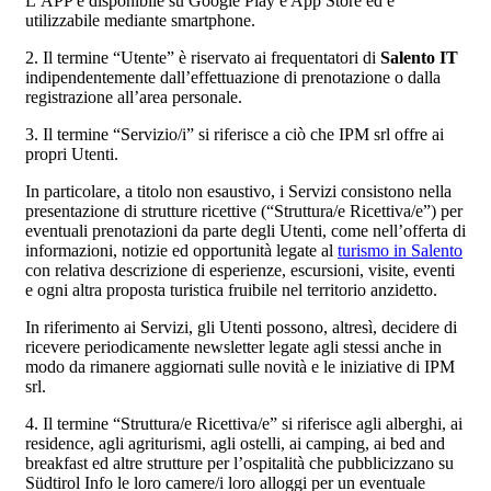
L’APP è disponibile su Google Play e App Store ed è
utilizzabile mediante smartphone.
2. Il termine “Utente” è riservato ai frequentatori di
Salento IT
indipendentemente dall’effettuazione di prenotazione o dalla
registrazione all’area personale.
3. Il termine “Servizio/i” si riferisce a ciò che IPM srl offre ai
propri Utenti.
In particolare, a titolo non esaustivo, i Servizi consistono nella
presentazione di strutture ricettive (“Struttura/e Ricettiva/e”) per
eventuali prenotazioni da parte degli Utenti, come nell’offerta di
informazioni, notizie ed opportunità legate al
turismo in Salento
con relativa descrizione di esperienze, escursioni, visite, eventi
e ogni altra proposta turistica fruibile nel territorio anzidetto.
In riferimento ai Servizi, gli Utenti possono, altresì, decidere di
ricevere periodicamente newsletter legate agli stessi anche in
modo da rimanere aggiornati sulle novità e le iniziative di IPM
srl.
4. Il termine “Struttura/e Ricettiva/e” si riferisce agli alberghi, ai
residence, agli agriturismi, agli ostelli, ai camping, ai bed and
breakfast ed altre strutture per l’ospitalità che pubblicizzano su
Südtirol Info le loro camere/i loro alloggi per un eventuale