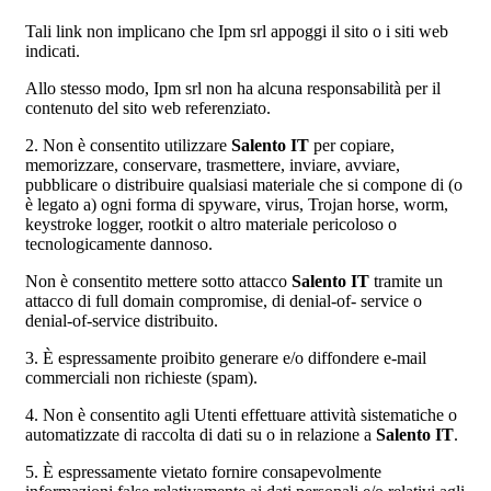
Tali link non implicano che Ipm srl appoggi il sito o i siti web
indicati.
Allo stesso modo, Ipm srl non ha alcuna responsabilità per il
contenuto del sito web referenziato.
2. Non è consentito utilizzare
Salento IT
per copiare,
memorizzare, conservare, trasmettere, inviare, avviare,
pubblicare o distribuire qualsiasi materiale che si compone di (o
è legato a) ogni forma di spyware, virus, Trojan horse, worm,
keystroke logger, rootkit o altro materiale pericoloso o
tecnologicamente dannoso.
Non è consentito mettere sotto attacco
Salento IT
tramite un
attacco di full domain compromise, di denial-of- service o
denial-of-service distribuito.
3. È espressamente proibito generare e/o diffondere e-mail
commerciali non richieste (spam).
4. Non è consentito agli Utenti effettuare attività sistematiche o
automatizzate di raccolta di dati su o in relazione a
Salento IT
.
5. È espressamente vietato fornire consapevolmente