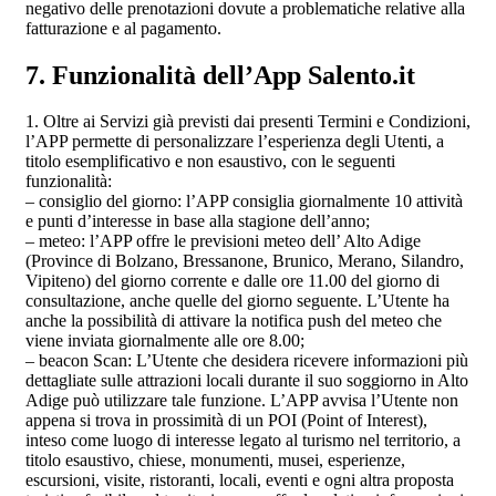
negativo delle prenotazioni dovute a problematiche relative alla
fatturazione e al pagamento.
7. Funzionalità dell’App Salento.it
1. Oltre ai Servizi già previsti dai presenti Termini e Condizioni,
l’APP permette di personalizzare l’esperienza degli Utenti, a
titolo esemplificativo e non esaustivo, con le seguenti
funzionalità:
– consiglio del giorno: l’APP consiglia giornalmente 10 attività
e punti d’interesse in base alla stagione dell’anno;
– meteo: l’APP offre le previsioni meteo dell’ Alto Adige
(Province di Bolzano, Bressanone, Brunico, Merano, Silandro,
Vipiteno) del giorno corrente e dalle ore 11.00 del giorno di
consultazione, anche quelle del giorno seguente. L’Utente ha
anche la possibilità di attivare la notifica push del meteo che
viene inviata giornalmente alle ore 8.00;
– beacon Scan: L’Utente che desidera ricevere informazioni più
dettagliate sulle attrazioni locali durante il suo soggiorno in Alto
Adige può utilizzare tale funzione. L’APP avvisa l’Utente non
appena si trova in prossimità di un POI (Point of Interest),
inteso come luogo di interesse legato al turismo nel territorio, a
titolo esaustivo, chiese, monumenti, musei, esperienze,
escursioni, visite, ristoranti, locali, eventi e ogni altra proposta