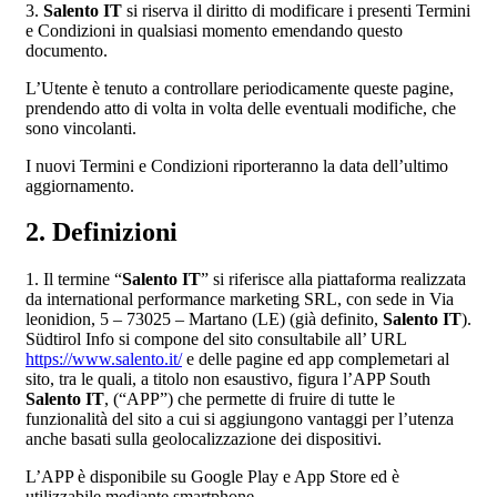
3.
Salento IT
si riserva il diritto di modificare i presenti Termini
e Condizioni in qualsiasi momento emendando questo
documento.
L’Utente è tenuto a controllare periodicamente queste pagine,
prendendo atto di volta in volta delle eventuali modifiche, che
sono vincolanti.
I nuovi Termini e Condizioni riporteranno la data dell’ultimo
aggiornamento.
2. Definizioni
1. Il termine “
Salento IT
” si riferisce alla piattaforma realizzata
da international performance marketing SRL, con sede in Via
leonidion, 5 – 73025 – Martano (LE) (già definito,
Salento IT
).
Südtirol Info si compone del sito consultabile all’ URL
https://www.salento.it/
e delle pagine ed app complemetari al
sito, tra le quali, a titolo non esaustivo, figura l’APP South
Salento IT
, (“APP”) che permette di fruire di tutte le
funzionalità del sito a cui si aggiungono vantaggi per l’utenza
anche basati sulla geolocalizzazione dei dispositivi.
L’APP è disponibile su Google Play e App Store ed è
utilizzabile mediante smartphone.