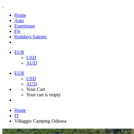
Home
Auto
Esperienze
Fly
Holidays Salento
EUR
USD
AUD
EUR
USD
AUD
Your Cart
Your cart is empty
Home
IT
Villaggio Camping Odissea