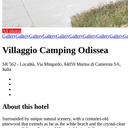
All photos
Gallery
Gallery
Gallery
Gallery
Gallery
Gallery
Gallery
Gallery
Gallery
Ga
Villaggio Camping Odissea
SR 562 - Località, Via Mingardo, 84059 Marina di Camerota SA,
Italia
About this hotel
Surrounded by unique natural scenery, with a centuries-old
pinewood that extends as far as the white beach and the crystal-clear