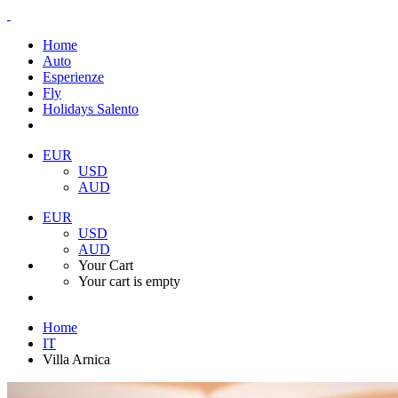
Home
Auto
Esperienze
Fly
Holidays Salento
EUR
USD
AUD
EUR
USD
AUD
Your Cart
Your cart is empty
Home
IT
Villa Arnica