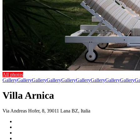
All photos
Gallery
Gallery
Gallery
Gallery
Gallery
Gallery
Gallery
Gallery
Gallery
Ga
Villa Arnica
Via Andreas Hofer, 8, 39011 Lana BZ, Italia