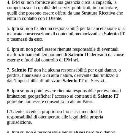
4. IPM srl non fornisce alcuna garanzia circa la capacità, la
competenza e la qualità dei servizi pubblicati, in particolare,
quelli che possono essere offerti da una Struttura Ricettiva che
entra in contatto con l’Utente.
5. Ipm srl non ha alcuna responsabilità per la cancellazione o la
mancata conservazione di contenuti memorizzati su
Salento IT
o trasmessi da esso.
6. Ipm srl non potrà essere ritenuta responsabile di eventuali
malfunzionamenti temporanei di
Salento IT
derivanti da cause
esterne e fuori dal controllo di IPM srl.
7.
Salento IT
non ha alcuna responsabilità per ogni danno, o
perdita, finanziaria o di altra natura, derivante dall’utilizzo o
dall’impossibilità di utilizzare
Salento IT
o i Servizi.
8. Ipm srl non potrà essere ritenuta responsabile per eventuali
limitazioni geografiche: l’accesso ai contenuti di
Salento IT
potrebbe non essere consentito in alcuni Paesi.
L’Utente accede a proprio rischio e assumendosi la
responsabilità di ottemperare alle leggi della propria
giurisdizione.
9. Ipm srl non è responsabile per qualsiasi perdita o danno