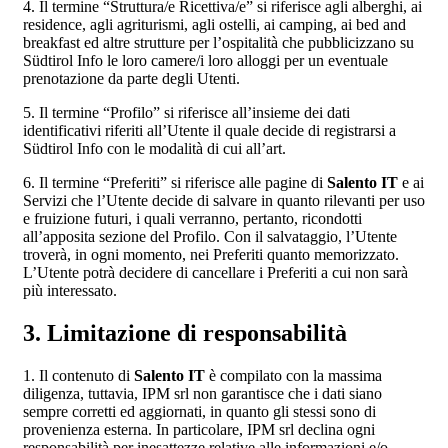
4. Il termine “Struttura/e Ricettiva/e” si riferisce agli alberghi, ai
residence, agli agriturismi, agli ostelli, ai camping, ai bed and
breakfast ed altre strutture per l’ospitalità che pubblicizzano su
Südtirol Info le loro camere/i loro alloggi per un eventuale
prenotazione da parte degli Utenti.
5. Il termine “Profilo” si riferisce all’insieme dei dati
identificativi riferiti all’Utente il quale decide di registrarsi a
Südtirol Info con le modalità di cui all’art.
6. Il termine “Preferiti” si riferisce alle pagine di
Salento IT
e ai
Servizi che l’Utente decide di salvare in quanto rilevanti per uso
e fruizione futuri, i quali verranno, pertanto, ricondotti
all’apposita sezione del Profilo. Con il salvataggio, l’Utente
troverà, in ogni momento, nei Preferiti quanto memorizzato.
L’Utente potrà decidere di cancellare i Preferiti a cui non sarà
più interessato.
3. Limitazione di responsabilità
1. Il contenuto di
Salento IT
è compilato con la massima
diligenza, tuttavia, IPM srl non garantisce che i dati siano
sempre corretti ed aggiornati, in quanto gli stessi sono di
provenienza esterna. In particolare, IPM srl declina ogni
responsabilità per inesattezze relative alle informazioni e/o