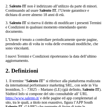
2.
Salento IT
non è indirizzato all’utilizzo da parte di minori.
Continuando ad usare
Salento IT
, l’Utente garantisce e
dichiara di avere almeno 18 anni di età.
3.
Salento IT
si riserva il diritto di modificare i presenti Termini
e Condizioni in qualsiasi momento emendando questo
documento.
L’Utente è tenuto a controllare periodicamente queste pagine,
prendendo atto di volta in volta delle eventuali modifiche, che
sono vincolanti.
I nuovi Termini e Condizioni riporteranno la data dell’ultimo
aggiornamento.
2. Definizioni
1. Il termine “
Salento IT
” si riferisce alla piattaforma realizzata
da international performance marketing SRL, con sede in Via
leonidion, 5 – 73025 – Martano (LE) (già definito,
Salento IT
).
Südtirol Info si compone del sito consultabile all’ URL
https://www.salento.it/
e delle pagine ed app complemetari al
sito, tra le quali, a titolo non esaustivo, figura l’APP South
Salento IT
, (“APP”) che permette di fruire di tutte le