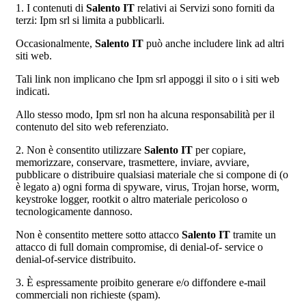
1. I contenuti di
Salento IT
relativi ai Servizi sono forniti da
terzi: Ipm srl si limita a pubblicarli.
Occasionalmente,
Salento IT
può anche includere link ad altri
siti web.
Tali link non implicano che Ipm srl appoggi il sito o i siti web
indicati.
Allo stesso modo, Ipm srl non ha alcuna responsabilità per il
contenuto del sito web referenziato.
2. Non è consentito utilizzare
Salento IT
per copiare,
memorizzare, conservare, trasmettere, inviare, avviare,
pubblicare o distribuire qualsiasi materiale che si compone di (o
è legato a) ogni forma di spyware, virus, Trojan horse, worm,
keystroke logger, rootkit o altro materiale pericoloso o
tecnologicamente dannoso.
Non è consentito mettere sotto attacco
Salento IT
tramite un
attacco di full domain compromise, di denial-of- service o
denial-of-service distribuito.
3. È espressamente proibito generare e/o diffondere e-mail
commerciali non richieste (spam).