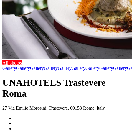
All photos
Gallery
Gallery
Gallery
Gallery
Gallery
Gallery
Gallery
Gallery
Gallery
Ga
UNAHOTELS Trastevere
Roma
27 Via Emilio Morosini, Trastevere, 00153 Rome, Italy