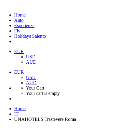
Home
Auto
Esperienze
Fly
Holidays Salento
EUR
USD
AUD
EUR
USD
AUD
Your Cart
Your cart is empty
Home
IT
UNAHOTELS Trastevere Roma