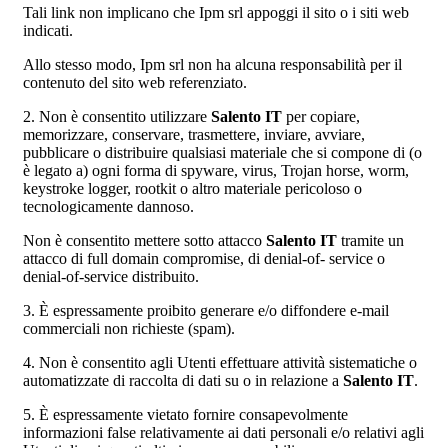
Tali link non implicano che Ipm srl appoggi il sito o i siti web
indicati.
Allo stesso modo, Ipm srl non ha alcuna responsabilità per il
contenuto del sito web referenziato.
2. Non è consentito utilizzare
Salento IT
per copiare,
memorizzare, conservare, trasmettere, inviare, avviare,
pubblicare o distribuire qualsiasi materiale che si compone di (o
è legato a) ogni forma di spyware, virus, Trojan horse, worm,
keystroke logger, rootkit o altro materiale pericoloso o
tecnologicamente dannoso.
Non è consentito mettere sotto attacco
Salento IT
tramite un
attacco di full domain compromise, di denial-of- service o
denial-of-service distribuito.
3. È espressamente proibito generare e/o diffondere e-mail
commerciali non richieste (spam).
4. Non è consentito agli Utenti effettuare attività sistematiche o
automatizzate di raccolta di dati su o in relazione a
Salento IT
.
5. È espressamente vietato fornire consapevolmente
informazioni false relativamente ai dati personali e/o relativi agli