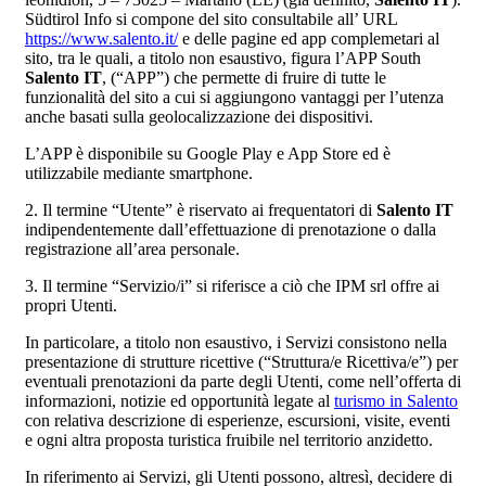
Südtirol Info si compone del sito consultabile all’ URL
https://www.salento.it/
e delle pagine ed app complemetari al
sito, tra le quali, a titolo non esaustivo, figura l’APP South
Salento IT
, (“APP”) che permette di fruire di tutte le
funzionalità del sito a cui si aggiungono vantaggi per l’utenza
anche basati sulla geolocalizzazione dei dispositivi.
L’APP è disponibile su Google Play e App Store ed è
utilizzabile mediante smartphone.
2. Il termine “Utente” è riservato ai frequentatori di
Salento IT
indipendentemente dall’effettuazione di prenotazione o dalla
registrazione all’area personale.
3. Il termine “Servizio/i” si riferisce a ciò che IPM srl offre ai
propri Utenti.
In particolare, a titolo non esaustivo, i Servizi consistono nella
presentazione di strutture ricettive (“Struttura/e Ricettiva/e”) per
eventuali prenotazioni da parte degli Utenti, come nell’offerta di
informazioni, notizie ed opportunità legate al
turismo in Salento
con relativa descrizione di esperienze, escursioni, visite, eventi
e ogni altra proposta turistica fruibile nel territorio anzidetto.
In riferimento ai Servizi, gli Utenti possono, altresì, decidere di