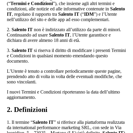
(“
Termini e Condizioni
”), che insieme agli altri termini e
condizioni, alle notizie ed alle informative contenute in
Salento
IT
, regolano il rapporto tra
Salento IT
(“
IDM
”) e l’Utente
nell’utilizzo del sito e delle app ad esso complementari.
2.
Salento IT
non è indirizzato all’utilizzo da parte di minori.
Continuando ad usare
Salento IT
, l’Utente garantisce e
dichiara di avere almeno 18 anni di età.
3.
Salento IT
si riserva il diritto di modificare i presenti Termini
e Condizioni in qualsiasi momento emendando questo
documento.
L’Utente è tenuto a controllare periodicamente queste pagine,
prendendo atto di volta in volta delle eventuali modifiche, che
sono vincolanti.
I nuovi Termini e Condizioni riporteranno la data dell’ultimo
aggiornamento.
2. Definizioni
1. Il termine “
Salento IT
” si riferisce alla piattaforma realizzata
da international performance marketing SRL, con sede in Via
leonidion, 5 – 73025 – Martano (LE) (già definito,
Salento IT
).