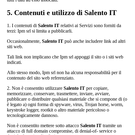
5. Contenuti e utilizzo di Salento IT
1. I contenuti di
Salento IT
relativi ai Servizi sono forniti da
terzi: Ipm srl si limita a pubblicarli.
Occasionalmente,
Salento IT
può anche includere link ad altri
siti web.
Tali link non implicano che Ipm srl appoggi il sito o i siti web
indicati.
Allo stesso modo, Ipm srl non ha alcuna responsabilità per il
contenuto del sito web referenziato.
2. Non è consentito utilizzare
Salento IT
per copiare,
memorizzare, conservare, trasmettere, inviare, avviare,
pubblicare o distribuire qualsiasi materiale che si compone di (o
è legato a) ogni forma di spyware, virus, Trojan horse, worm,
keystroke logger, rootkit o altro materiale pericoloso o
tecnologicamente dannoso.
Non è consentito mettere sotto attacco
Salento IT
tramite un
attacco di full domain compromise, di denial-of- service o