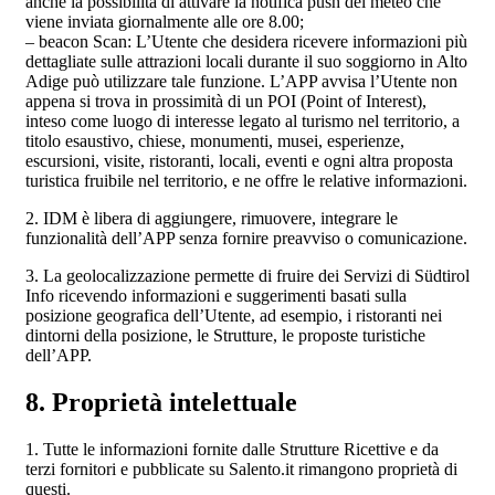
anche la possibilità di attivare la notifica push del meteo che
viene inviata giornalmente alle ore 8.00;
– beacon Scan: L’Utente che desidera ricevere informazioni più
dettagliate sulle attrazioni locali durante il suo soggiorno in Alto
Adige può utilizzare tale funzione. L’APP avvisa l’Utente non
appena si trova in prossimità di un POI (Point of Interest),
inteso come luogo di interesse legato al turismo nel territorio, a
titolo esaustivo, chiese, monumenti, musei, esperienze,
escursioni, visite, ristoranti, locali, eventi e ogni altra proposta
turistica fruibile nel territorio, e ne offre le relative informazioni.
2. IDM è libera di aggiungere, rimuovere, integrare le
funzionalità dell’APP senza fornire preavviso o comunicazione.
3. La geolocalizzazione permette di fruire dei Servizi di Südtirol
Info ricevendo informazioni e suggerimenti basati sulla
posizione geografica dell’Utente, ad esempio, i ristoranti nei
dintorni della posizione, le Strutture, le proposte turistiche
dell’APP.
8. Proprietà intelettuale
1. Tutte le informazioni fornite dalle Strutture Ricettive e da
terzi fornitori e pubblicate su Salento.it rimangono proprietà di
questi.