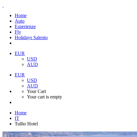
Home
Auto
Esperienze
Fly
Holidays Salento
EUR
USD
AUD
EUR
USD
AUD
Your Cart
Your cart is empty
Home
IT
Tullio Hotel