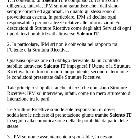
1. Il contenuto di
Salento IT
è compilato con la massima
diligenza, tuttavia, IPM srl non garantisce che i dati siano
sempre corretti ed aggiornati, in quanto gli stessi sono di
provenienza esterna. In particolare, IPM srl declina ogni
responsabilità per inesattezze relative alle informazioni e/o
descrizioni di Strutture Ricettive come degli altri Servizi di ogni
tipo di terzi pubblicizzati attraverso
Salento IT
.
2. In particolare, IPM srl non è coinvolta nel rapporto tra
l’Utente e la Struttura Ricettiva.
Qualsiasi operazione od obbligo derivante da un contratto
stabilito attraverso
Salento IT
impegnerà l’Utente e la Struttura
Ricettiva tra di loro in modo indipendente, secondo i termini e
le condizioni presentate dalle Strutture Ricettive.
Tale principio si applica anche ai terzi che non siano Strutture
Ricettive: IPM srl interviene, infatti, come un mero strumento di
interazione tra le parti.
Le Strutture Ricettive sono le sole responsabili di dover
soddisfare le richieste di prenotazione giunte tramite
Salento IT
in seguito alla comunicazione della disponibilità da parte delle
stesse.
3. IPM srl non è assolutamente responsabile, in nessun