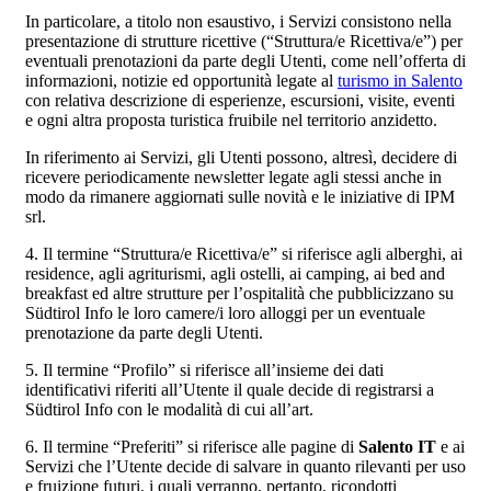
In particolare, a titolo non esaustivo, i Servizi consistono nella
presentazione di strutture ricettive (“Struttura/e Ricettiva/e”) per
eventuali prenotazioni da parte degli Utenti, come nell’offerta di
informazioni, notizie ed opportunità legate al
turismo in Salento
con relativa descrizione di esperienze, escursioni, visite, eventi
e ogni altra proposta turistica fruibile nel territorio anzidetto.
In riferimento ai Servizi, gli Utenti possono, altresì, decidere di
ricevere periodicamente newsletter legate agli stessi anche in
modo da rimanere aggiornati sulle novità e le iniziative di IPM
srl.
4. Il termine “Struttura/e Ricettiva/e” si riferisce agli alberghi, ai
residence, agli agriturismi, agli ostelli, ai camping, ai bed and
breakfast ed altre strutture per l’ospitalità che pubblicizzano su
Südtirol Info le loro camere/i loro alloggi per un eventuale
prenotazione da parte degli Utenti.
5. Il termine “Profilo” si riferisce all’insieme dei dati
identificativi riferiti all’Utente il quale decide di registrarsi a
Südtirol Info con le modalità di cui all’art.
6. Il termine “Preferiti” si riferisce alle pagine di
Salento IT
e ai
Servizi che l’Utente decide di salvare in quanto rilevanti per uso
e fruizione futuri, i quali verranno, pertanto, ricondotti