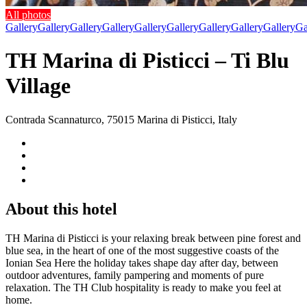
All photos
Gallery
Gallery
Gallery
Gallery
Gallery
Gallery
Gallery
Gallery
Gallery
Ga
TH Marina di Pisticci – Ti Blu
Village
Contrada Scannaturco, 75015 Marina di Pisticci, Italy
About this hotel
TH Marina di Pisticci is your relaxing break between pine forest and
blue sea, in the heart of one of the most suggestive coasts of the
Ionian Sea Here the holiday takes shape day after day, between
outdoor adventures, family pampering and moments of pure
relaxation. The TH Club hospitality is ready to make you feel at
home.