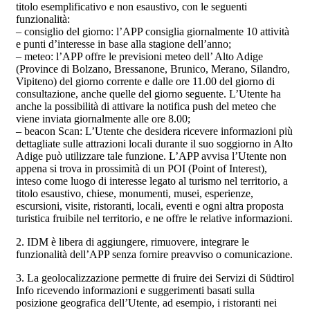
titolo esemplificativo e non esaustivo, con le seguenti
funzionalità:
– consiglio del giorno: l’APP consiglia giornalmente 10 attività
e punti d’interesse in base alla stagione dell’anno;
– meteo: l’APP offre le previsioni meteo dell’ Alto Adige
(Province di Bolzano, Bressanone, Brunico, Merano, Silandro,
Vipiteno) del giorno corrente e dalle ore 11.00 del giorno di
consultazione, anche quelle del giorno seguente. L’Utente ha
anche la possibilità di attivare la notifica push del meteo che
viene inviata giornalmente alle ore 8.00;
– beacon Scan: L’Utente che desidera ricevere informazioni più
dettagliate sulle attrazioni locali durante il suo soggiorno in Alto
Adige può utilizzare tale funzione. L’APP avvisa l’Utente non
appena si trova in prossimità di un POI (Point of Interest),
inteso come luogo di interesse legato al turismo nel territorio, a
titolo esaustivo, chiese, monumenti, musei, esperienze,
escursioni, visite, ristoranti, locali, eventi e ogni altra proposta
turistica fruibile nel territorio, e ne offre le relative informazioni.
2. IDM è libera di aggiungere, rimuovere, integrare le
funzionalità dell’APP senza fornire preavviso o comunicazione.
3. La geolocalizzazione permette di fruire dei Servizi di Südtirol
Info ricevendo informazioni e suggerimenti basati sulla
posizione geografica dell’Utente, ad esempio, i ristoranti nei