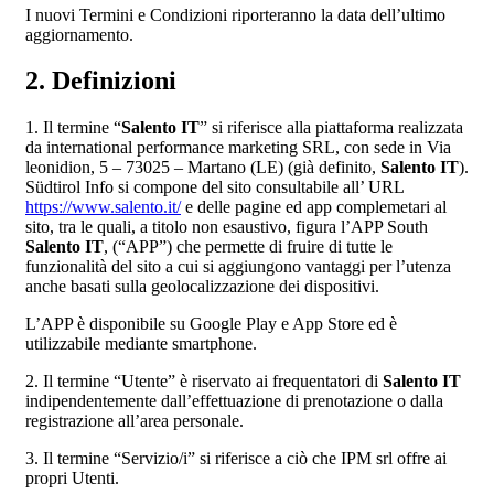
I nuovi Termini e Condizioni riporteranno la data dell’ultimo
aggiornamento.
2. Definizioni
1. Il termine “
Salento IT
” si riferisce alla piattaforma realizzata
da international performance marketing SRL, con sede in Via
leonidion, 5 – 73025 – Martano (LE) (già definito,
Salento IT
).
Südtirol Info si compone del sito consultabile all’ URL
https://www.salento.it/
e delle pagine ed app complemetari al
sito, tra le quali, a titolo non esaustivo, figura l’APP South
Salento IT
, (“APP”) che permette di fruire di tutte le
funzionalità del sito a cui si aggiungono vantaggi per l’utenza
anche basati sulla geolocalizzazione dei dispositivi.
L’APP è disponibile su Google Play e App Store ed è
utilizzabile mediante smartphone.
2. Il termine “Utente” è riservato ai frequentatori di
Salento IT
indipendentemente dall’effettuazione di prenotazione o dalla
registrazione all’area personale.
3. Il termine “Servizio/i” si riferisce a ciò che IPM srl offre ai
propri Utenti.