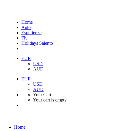
Home
Auto
Esperienze
Fly
Holidays Salento
EUR
USD
AUD
EUR
USD
AUD
Your Cart
Your cart is empty
Home