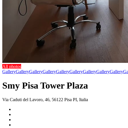
All photos
Gallery
Gallery
Gallery
Gallery
Gallery
Gallery
Gallery
Gallery
Gallery
Ga
Smy Pisa Tower Plaza
Via Caduti del Lavoro, 46, 56122 Pisa PI, Italia