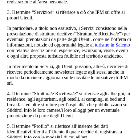
registrazione all’area personale.
3. Il termine “Servizio/i” si riferisce a ciò che IPM srl offre ai
propri Utenti.
In particolare, a titolo non esaustivo, i Servizi consistono nella
presentazione di strutture ricettive (“Struttura/e Ricettiva/e”) per
eventuali prenotazioni da parte degli Utenti, come nell’offerta di
informazioni, notizie ed opportunità legate al
turismo in Salento
con relativa descrizione di esperienze, escursioni, visite, eventi
e ogni altra proposta turistica fruibile nel territorio anzidetto.
In riferimento ai Servizi, gli Utenti possono, altresì, decidere di
ricevere periodicamente newsletter legate agli stessi anche in
modo da rimanere aggiornati sulle novità e le iniziative di IPM
srl.
4. Il termine “Struttura/e Ricettiva/e” si riferisce agli alberghi, ai
residence, agli agriturismi, agli ostelli, ai camping, ai bed and
breakfast ed altre strutture per l’ospitalità che pubblicizzano su
Südtirol Info le loro camere/i loro alloggi per un eventuale
prenotazione da parte degli Utenti.
5. Il termine “Profilo” si riferisce all’insieme dei dati
identificativi riferiti all’Utente il quale decide di registrarsi a
Südtirol Info con le modalità di cui all’art.