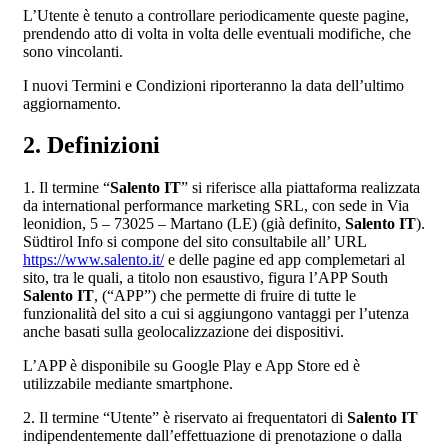
L’Utente è tenuto a controllare periodicamente queste pagine,
prendendo atto di volta in volta delle eventuali modifiche, che
sono vincolanti.
I nuovi Termini e Condizioni riporteranno la data dell’ultimo
aggiornamento.
2. Definizioni
1. Il termine “
Salento IT
” si riferisce alla piattaforma realizzata
da international performance marketing SRL, con sede in Via
leonidion, 5 – 73025 – Martano (LE) (già definito,
Salento IT
).
Südtirol Info si compone del sito consultabile all’ URL
https://www.salento.it/
e delle pagine ed app complemetari al
sito, tra le quali, a titolo non esaustivo, figura l’APP South
Salento IT
, (“APP”) che permette di fruire di tutte le
funzionalità del sito a cui si aggiungono vantaggi per l’utenza
anche basati sulla geolocalizzazione dei dispositivi.
L’APP è disponibile su Google Play e App Store ed è
utilizzabile mediante smartphone.
2. Il termine “Utente” è riservato ai frequentatori di
Salento IT
indipendentemente dall’effettuazione di prenotazione o dalla