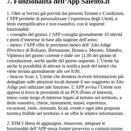
7. Funzionalità dell’App Salento.it
1. Oltre ai Servizi già previsti dai presenti Termini e Condizioni,
l’APP permette di personalizzare l’esperienza degli Utenti, a
titolo esemplificativo e non esaustivo, con le seguenti
funzionalità:
– consiglio del giorno: l’APP consiglia giornalmente 10 attività
e punti d’interesse in base alla stagione dell’anno;
– meteo: l’APP offre le previsioni meteo dell’ Alto Adige
(Province di Bolzano, Bressanone, Brunico, Merano, Silandro,
Vipiteno) del giorno corrente e dalle ore 11.00 del giorno di
consultazione, anche quelle del giorno seguente. L’Utente ha
anche la possibilità di attivare la notifica push del meteo che
viene inviata giornalmente alle ore 8.00;
– beacon Scan: L’Utente che desidera ricevere informazioni più
dettagliate sulle attrazioni locali durante il suo soggiorno in Alto
Adige può utilizzare tale funzione. L’APP avvisa l’Utente non
appena si trova in prossimità di un POI (Point of Interest),
inteso come luogo di interesse legato al turismo nel territorio, a
titolo esaustivo, chiese, monumenti, musei, esperienze,
escursioni, visite, ristoranti, locali, eventi e ogni altra proposta
turistica fruibile nel territorio, e ne offre le relative informazioni.
2. IDM è libera di aggiungere, rimuovere, integrare le
funzionalità dell’APP senza fornire preavviso o comunicazione.