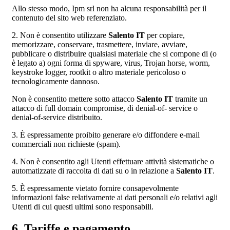
Allo stesso modo, Ipm srl non ha alcuna responsabilità per il
contenuto del sito web referenziato.
2. Non è consentito utilizzare
Salento IT
per copiare,
memorizzare, conservare, trasmettere, inviare, avviare,
pubblicare o distribuire qualsiasi materiale che si compone di (o
è legato a) ogni forma di spyware, virus, Trojan horse, worm,
keystroke logger, rootkit o altro materiale pericoloso o
tecnologicamente dannoso.
Non è consentito mettere sotto attacco
Salento IT
tramite un
attacco di full domain compromise, di denial-of- service o
denial-of-service distribuito.
3. È espressamente proibito generare e/o diffondere e-mail
commerciali non richieste (spam).
4. Non è consentito agli Utenti effettuare attività sistematiche o
automatizzate di raccolta di dati su o in relazione a
Salento IT
.
5. È espressamente vietato fornire consapevolmente
informazioni false relativamente ai dati personali e/o relativi agli
Utenti di cui questi ultimi sono responsabili.
6. Tariffe e pagamento