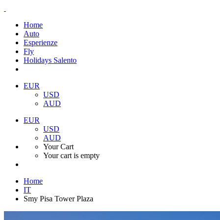
Home
Auto
Esperienze
Fly
Holidays Salento
EUR
USD
AUD
EUR
USD
AUD
Your Cart
Your cart is empty
Home
IT
Smy Pisa Tower Plaza