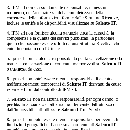
3. IPM srl non è assolutamente responsabile, in nessun
momento, dell’accuratezza, della completezza e della
correttezza delle informazioni fornite dalle Strutture Ricettive,
incluse le tariffe e le disponibilità visualizzate su
Salento IT
.
4. IPM srl non fornisce alcuna garanzia circa la capacità, la
competenza e la qualità dei servizi pubblicati, in particolare,
quelli che possono essere offerti da una Struttura Ricettiva che
entra in contatto con l’Utente.
5. Ipm srl non ha alcuna responsabilità per la cancellazione o la
mancata conservazione di contenuti memorizzati su
Salento IT
o trasmessi da esso.
6. Ipm srl non potrà essere ritenuta responsabile di eventuali
malfunzionamenti temporanei di
Salento IT
derivanti da cause
esterne e fuori dal controllo di IPM srl.
7.
Salento IT
non ha alcuna responsabilità per ogni danno, o
perdita, finanziaria o di altra natura, derivante dall’utilizzo o
dall’impossibilità di utilizzare
Salento IT
o i Servizi.
8. Ipm srl non potrà essere ritenuta responsabile per eventuali
limitazioni geografiche: l’accesso ai contenuti di
Salento IT
potrebbe non essere consentito in alcuni Paesi.