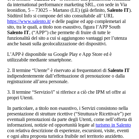
da international performance marketing SRL, con sede in Via
leonidion, 5 – 73025 – Martano (LE) (già definito,
Salento IT
).
Südtirol Info si compone del sito consultabile all’ URL
https://www.salento.it/
e delle pagine ed app complemetari al
sito, tra le quali, a titolo non esaustivo, figura l’APP South
Salento IT
, (“APP”) che permette di fruire di tutte le
funzionalità del sito a cui si aggiungono vantaggi per l’utenza
anche basati sulla geolocalizzazione dei dispositivi.
L’APP è disponibile su Google Play e App Store ed è
utilizzabile mediante smartphone.
2. Il termine “Utente” è riservato ai frequentatori di
Salento IT
indipendentemente dall’effettuazione di prenotazione o dalla
registrazione all’area personale.
3. Il termine “Servizio/i” si riferisce a ciò che IPM srl offre ai
propri Utenti.
In particolare, a titolo non esaustivo, i Servizi consistono nella
presentazione di strutture ricettive (“Struttura/e Ricettiva/e”) per
eventuali prenotazioni da parte degli Utenti, come nell’offerta di
informazioni, notizie ed opportunità legate al
turismo in Salento
con relativa descrizione di esperienze, escursioni, visite, eventi
e ogni altra proposta turistica fruibile nel territorio anzidetto.