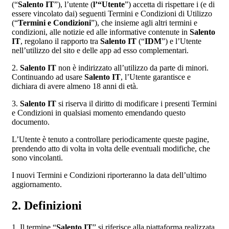
(“
Salento IT
”), l’utente (
l’“Utente
”) accetta di rispettare i (e di
essere vincolato dai) seguenti Termini e Condizioni di Utilizzo
(“
Termini e Condizioni
”), che insieme agli altri termini e
condizioni, alle notizie ed alle informative contenute in
Salento
IT
, regolano il rapporto tra
Salento IT
(“
IDM
”) e l’Utente
nell’utilizzo del sito e delle app ad esso complementari.
2.
Salento IT
non è indirizzato all’utilizzo da parte di minori.
Continuando ad usare
Salento IT
, l’Utente garantisce e
dichiara di avere almeno 18 anni di età.
3.
Salento IT
si riserva il diritto di modificare i presenti Termini
e Condizioni in qualsiasi momento emendando questo
documento.
L’Utente è tenuto a controllare periodicamente queste pagine,
prendendo atto di volta in volta delle eventuali modifiche, che
sono vincolanti.
I nuovi Termini e Condizioni riporteranno la data dell’ultimo
aggiornamento.
2. Definizioni
1. Il termine “
Salento IT
” si riferisce alla piattaforma realizzata