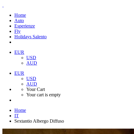
Home
Auto
Esperienze
Fly
Holidays Salento
EUR
USD
AUD
EUR
USD
AUD
Your Cart
Your cart is empty
Home
IT
Sextantio Albergo Diffuso