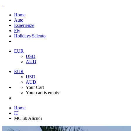
Home
Auto
Esperienze
Fly
Holidays Salento
EUR
USD
AUD
EUR
USD
AUD
Your Cart
Your cart is empty
Home
IT
MClub Alicudi