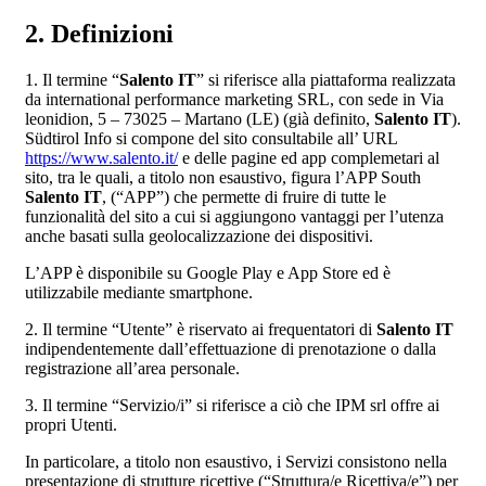
2. Definizioni
1. Il termine “
Salento IT
” si riferisce alla piattaforma realizzata
da international performance marketing SRL, con sede in Via
leonidion, 5 – 73025 – Martano (LE) (già definito,
Salento IT
).
Südtirol Info si compone del sito consultabile all’ URL
https://www.salento.it/
e delle pagine ed app complemetari al
sito, tra le quali, a titolo non esaustivo, figura l’APP South
Salento IT
, (“APP”) che permette di fruire di tutte le
funzionalità del sito a cui si aggiungono vantaggi per l’utenza
anche basati sulla geolocalizzazione dei dispositivi.
L’APP è disponibile su Google Play e App Store ed è
utilizzabile mediante smartphone.
2. Il termine “Utente” è riservato ai frequentatori di
Salento IT
indipendentemente dall’effettuazione di prenotazione o dalla
registrazione all’area personale.
3. Il termine “Servizio/i” si riferisce a ciò che IPM srl offre ai
propri Utenti.
In particolare, a titolo non esaustivo, i Servizi consistono nella
presentazione di strutture ricettive (“Struttura/e Ricettiva/e”) per