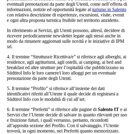
eventuali prenotazioni da parte degli Utenti, come nell’offerta di
informazioni, notizie ed opportunità legate al
turismo in Salento
con relativa descrizione di esperienze, escursioni, visite, eventi
e ogni altra proposta turistica fruibile nel territorio anzidetto.
In riferimento ai Servizi, gli Utenti possono, altresì, decidere di
ricevere periodicamente newsletter legate agli stessi anche in
modo da rimanere aggiornati sulle novità e le iniziative di IPM
srl.
4. Il termine “Struttura/e Ricettiva/e” si riferisce agli alberghi, ai
residence, agli agriturismi, agli ostelli, ai camping, ai bed and
breakfast ed altre strutture per l’ospitalità che pubblicizzano su
Südtirol Info le loro camere/i loro alloggi per un eventuale
prenotazione da parte degli Utenti.
5. Il termine “Profilo” si riferisce all’insieme dei dati
identificativi riferiti all’Utente il quale decide di registrarsi a
Südtirol Info con le modalità di cui all’art.
6. Il termine “Preferiti” si riferisce alle pagine di
Salento IT
e ai
Servizi che l’Utente decide di salvare in quanto rilevanti per uso
e fruizione futuri, i quali verranno, pertanto, ricondotti
all’apposita sezione del Profilo. Con il salvataggio, l’Utente
troverà, in ogni momento, nei Preferiti quanto memorizzato.