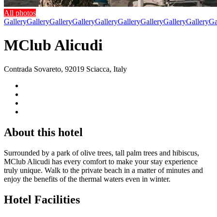
All photos
Gallery
Gallery
Gallery
Gallery
Gallery
Gallery
Gallery
Gallery
Gallery
Ga
MClub Alicudi
Contrada Sovareto, 92019 Sciacca, Italy
About this hotel
Surrounded by a park of olive trees, tall palm trees and hibiscus,
MClub Alicudi has every comfort to make your stay experience
truly unique. Walk to the private beach in a matter of minutes and
enjoy the benefits of the thermal waters even in winter.
Hotel Facilities