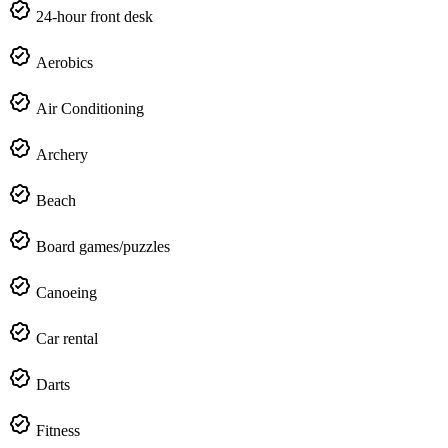
24-hour front desk
Aerobics
Air Conditioning
Archery
Beach
Board games/puzzles
Canoeing
Car rental
Darts
Fitness