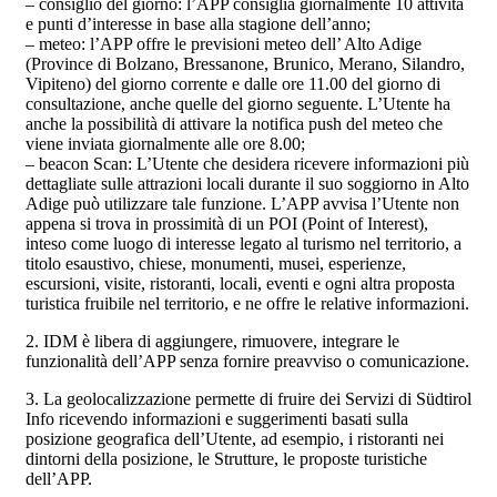
– consiglio del giorno: l’APP consiglia giornalmente 10 attività
e punti d’interesse in base alla stagione dell’anno;
– meteo: l’APP offre le previsioni meteo dell’ Alto Adige
(Province di Bolzano, Bressanone, Brunico, Merano, Silandro,
Vipiteno) del giorno corrente e dalle ore 11.00 del giorno di
consultazione, anche quelle del giorno seguente. L’Utente ha
anche la possibilità di attivare la notifica push del meteo che
viene inviata giornalmente alle ore 8.00;
– beacon Scan: L’Utente che desidera ricevere informazioni più
dettagliate sulle attrazioni locali durante il suo soggiorno in Alto
Adige può utilizzare tale funzione. L’APP avvisa l’Utente non
appena si trova in prossimità di un POI (Point of Interest),
inteso come luogo di interesse legato al turismo nel territorio, a
titolo esaustivo, chiese, monumenti, musei, esperienze,
escursioni, visite, ristoranti, locali, eventi e ogni altra proposta
turistica fruibile nel territorio, e ne offre le relative informazioni.
2. IDM è libera di aggiungere, rimuovere, integrare le
funzionalità dell’APP senza fornire preavviso o comunicazione.
3. La geolocalizzazione permette di fruire dei Servizi di Südtirol
Info ricevendo informazioni e suggerimenti basati sulla
posizione geografica dell’Utente, ad esempio, i ristoranti nei
dintorni della posizione, le Strutture, le proposte turistiche
dell’APP.