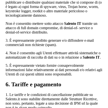
pubblicare o distribuire qualsiasi materiale che si compone di (o
è legato a) ogni forma di spyware, virus, Trojan horse, worm,
keystroke logger, rootkit o altro materiale pericoloso o
tecnologicamente dannoso.
Non è consentito mettere sotto attacco
Salento IT
tramite un
attacco di full domain compromise, di denial-of- service o
denial-of-service distribuito.
3. È espressamente proibito generare e/o diffondere e-mail
commerciali non richieste (spam).
4. Non è consentito agli Utenti effettuare attività sistematiche o
automatizzate di raccolta di dati su o in relazione a
Salento IT
.
5. È espressamente vietato fornire consapevolmente
informazioni false relativamente ai dati personali e/o relativi agli
Utenti di cui questi ultimi sono responsabili.
6. Tariffe e pagamento
1. Le tariffe e le condizioni di cancellazione pubblicate su
Salento.it sono stabilite direttamente dalle Strutture Ricettive,
non sono, pertanto, legate a una decisione di IPM srl la quale
non è in alcun modo coinvolta.