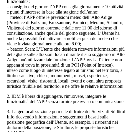
funzionalità:
– consiglio del giorno: l’APP consiglia giornalmente 10 attività
e punti d’interesse in base alla stagione dell’anno;
– meteo: l’APP offre le previsioni meteo dell’ Alto Adige
(Province di Bolzano, Bressanone, Brunico, Merano, Silandro,
Vipiteno) del giorno corrente e dalle ore 11.00 del giorno di
consultazione, anche quelle del giorno seguente. L’Utente ha
anche la possibilità di attivare la notifica push del meteo che
viene inviata giornalmente alle ore 8.00;
– beacon Scan: L’Utente che desidera ricevere informazioni più
dettagliate sulle attrazioni locali durante il suo soggiorno in Alto
Adige può utilizzare tale funzione. L’APP avvisa l’Utente non
appena si trova in prossimità di un POI (Point of Interest),
inteso come luogo di interesse legato al turismo nel territorio, a
titolo esaustivo, chiese, monumenti, musei, esperienze,
escursioni, visite, ristoranti, locali, eventi e ogni altra proposta
turistica fruibile nel territorio, e ne offre le relative informazioni.
2. IDM è libera di aggiungere, rimuovere, integrare le
funzionalità dell’APP senza fornire preavviso o comunicazione.
3. La geolocalizzazione permette di fruire dei Servizi di Südtirol
Info ricevendo informazioni e suggerimenti basati sulla
posizione geografica dell’Utente, ad esempio, i ristoranti nei
dintorni della posizione, le Strutture, le proposte turistiche