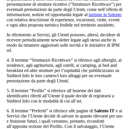
presentazione di strutture ricettive (“Struttura/e Ricettiva/e”) per
eventuali prenotazioni da parte degli Utenti, come nell’offerta di
informazioni, notizie ed opportunità legate al
turismo in Salento
con relativa descrizione di esperienze, escursioni, visite, eventi
e ogni altra proposta turistica fruibile nel territorio anzidetto.
In riferimento ai Servizi, gli Utenti possono, altresì, decidere di
ricevere periodicamente newsletter legate agli stessi anche in
modo da rimanere aggiornati sulle novità e le iniziative di IPM
srl.
4. Il termine “Struttura/e Ricettiva/e” si riferisce agli alberghi, ai
residence, agli agriturismi, agli ostelli, ai camping, ai bed and
breakfast ed altre strutture per l’ospitalità che pubblicizzano su
Südtirol Info le loro camere/i loro alloggi per un eventuale
prenotazione da parte degli Utenti.
5. Il termine “Profilo” si riferisce all’insieme dei dati
identificativi riferiti all’Utente il quale decide di registrarsi a
Südtirol Info con le modalità di cui all’art.
6. Il termine “Preferiti” si riferisce alle pagine di
Salento IT
e ai
Servizi che l’Utente decide di salvare in quanto rilevanti per uso
e fruizione futuri, i quali verranno, pertanto, ricondotti
all’apposita sezione del Profilo. Con il salvataggio, l’Utente