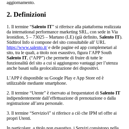
aggiornamento.
2. Definizioni
1. Il termine “
Salento IT
” si riferisce alla piattaforma realizzata
da international performance marketing SRL, con sede in Via
leonidion, 5 – 73025 – Martano (LE) (già definito,
Salento IT
).
Südtirol Info si compone del sito consultabile all’ URL
https://www.salento.it/
e delle pagine ed app complemetari al
sito, tra le quali, a titolo non esaustivo, figura l’APP South
Salento IT
, (“APP”) che permette di fruire di tutte le
funzionalità del sito a cui si aggiungono vantaggi per l’utenza
anche basati sulla geolocalizzazione dei dispositivi.
L’APP è disponibile su Google Play e App Store ed è
utilizzabile mediante smartphone.
2. Il termine “Utente” è riservato ai frequentatori di
Salento IT
indipendentemente dall’effettuazione di prenotazione o dalla
registrazione all’area personale.
3. Il termine “Servizio/i” si riferisce a ciò che IPM srl offre ai
propri Utenti.
In particolare, a titolo non esaustivo, i Servizi consistono nella