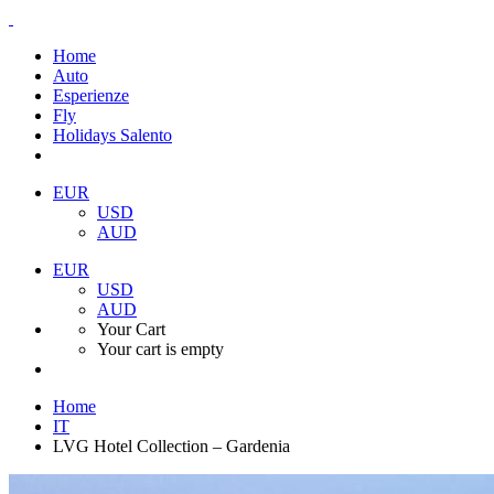
Home
Auto
Esperienze
Fly
Holidays Salento
EUR
USD
AUD
EUR
USD
AUD
Your Cart
Your cart is empty
Home
IT
LVG Hotel Collection – Gardenia