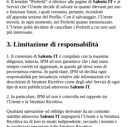
6. Il termine “Preferiti” si riferisce alle pagine di
Salento IT
e ai
Servizi che l’Utente decide di salvare in quanto rilevanti per uso
e fruizione futuri, i quali verranno, pertanto, ricondotti
all’apposita sezione del Profilo. Con il salvataggio, l’Utente
troverà, in ogni momento, nei Preferiti quanto memorizzato.
L’Utente potrà decidere di cancellare i Preferiti a cui non sarà
più interessato.
3. Limitazione di responsabilità
1. Il contenuto di
Salento IT
è compilato con la massima
diligenza, tuttavia, IPM srl non garantisce che i dati siano
sempre corretti ed aggiornati, in quanto gli stessi sono di
provenienza esterna. In particolare, IPM srl declina ogni
responsabilità per inesattezze relative alle informazioni e/o
descrizioni di Strutture Ricettive come degli altri Servizi di ogni
tipo di terzi pubblicizzati attraverso
Salento IT
.
2. In particolare, IPM srl non è coinvolta nel rapporto tra
l’Utente e la Struttura Ricettiva.
Qualsiasi operazione od obbligo derivante da un contratto
stabilito attraverso
Salento IT
impegnerà l’Utente e la Struttura
Ricettiva tra di loro in modo indipendente, secondo i termini e
le condizioni presentate dalle Strutture Ricettive.