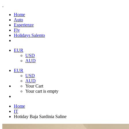
Home
Auto
Esperienze
Fly
Holidays Salento
EUR
USD
AUD
EUR
USD
AUD
Your Cart
Your cart is empty
Home
IT
Hotiday Baja Sardinia Saline