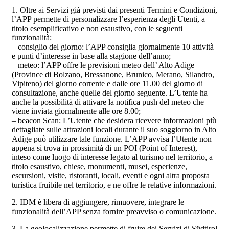
1. Oltre ai Servizi già previsti dai presenti Termini e Condizioni,
l’APP permette di personalizzare l’esperienza degli Utenti, a
titolo esemplificativo e non esaustivo, con le seguenti
funzionalità:
– consiglio del giorno: l’APP consiglia giornalmente 10 attività
e punti d’interesse in base alla stagione dell’anno;
– meteo: l’APP offre le previsioni meteo dell’ Alto Adige
(Province di Bolzano, Bressanone, Brunico, Merano, Silandro,
Vipiteno) del giorno corrente e dalle ore 11.00 del giorno di
consultazione, anche quelle del giorno seguente. L’Utente ha
anche la possibilità di attivare la notifica push del meteo che
viene inviata giornalmente alle ore 8.00;
– beacon Scan: L’Utente che desidera ricevere informazioni più
dettagliate sulle attrazioni locali durante il suo soggiorno in Alto
Adige può utilizzare tale funzione. L’APP avvisa l’Utente non
appena si trova in prossimità di un POI (Point of Interest),
inteso come luogo di interesse legato al turismo nel territorio, a
titolo esaustivo, chiese, monumenti, musei, esperienze,
escursioni, visite, ristoranti, locali, eventi e ogni altra proposta
turistica fruibile nel territorio, e ne offre le relative informazioni.
2. IDM è libera di aggiungere, rimuovere, integrare le
funzionalità dell’APP senza fornire preavviso o comunicazione.
3. La geolocalizzazione permette di fruire dei Servizi di Südtirol