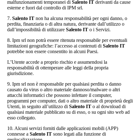
malfunzionamenti temporanei di
Salento IT
derivanti da cause
esterne e fuori dal controllo di IPM srl.
7.
Salento IT
non ha alcuna responsabilità per ogni danno, o
perdita, finanziaria o di altra natura, derivante dall’utilizzo o
dall’impossibilità di utilizzare
Salento IT
o i Servizi.
8. Ipm srl non potrà essere ritenuta responsabile per eventuali
limitazioni geografiche: l’accesso ai contenuti di
Salento IT
potrebbe non essere consentito in alcuni Paesi.
L’Utente accede a proprio rischio e assumendosi la
responsabilità di ottemperare alle leggi della propria
giurisdizione.
9. Ipm srl non è responsabile per qualsiasi perdita o danno
causato da virus o altro materiale dannoso/malware o altri
attacchi informatici che possono infettare il computer,
programmi per computer, dati o altro materiale di proprietà degli
Utenti, in seguito all’utilizzo di
Salento IT
o al download di
qualsiasi materiale pubblicato su di esso, o su ogni sito web ad
esso collegato.
10. Alcuni servizi forniti dalle applicazioni mobili (APP)
connesse a
Salento IT
sono legati alla funzione di
geolocalizzazione.