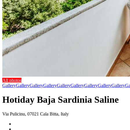
All photos
Gallery
Gallery
Gallery
Gallery
Gallery
Gallery
Gallery
Gallery
Gallery
Ga
Hotiday Baja Sardinia Saline
Via Pulicinu, 07021 Cala Bitta, Italy