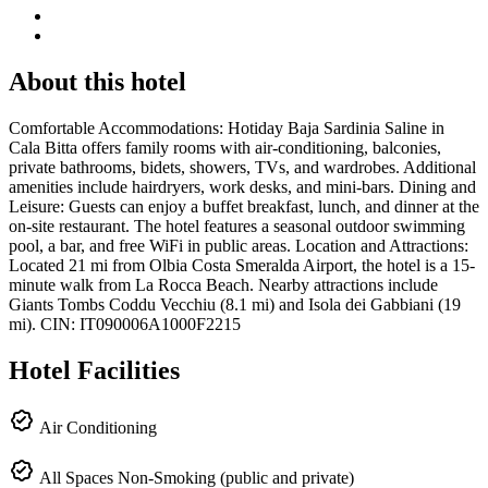
About this hotel
Comfortable Accommodations: Hotiday Baja Sardinia Saline in
Cala Bitta offers family rooms with air-conditioning, balconies,
private bathrooms, bidets, showers, TVs, and wardrobes. Additional
amenities include hairdryers, work desks, and mini-bars. Dining and
Leisure: Guests can enjoy a buffet breakfast, lunch, and dinner at the
on-site restaurant. The hotel features a seasonal outdoor swimming
pool, a bar, and free WiFi in public areas. Location and Attractions:
Located 21 mi from Olbia Costa Smeralda Airport, the hotel is a 15-
minute walk from La Rocca Beach. Nearby attractions include
Giants Tombs Coddu Vecchiu (8.1 mi) and Isola dei Gabbiani (19
mi). CIN: IT090006A1000F2215
Hotel Facilities
Air Conditioning
All Spaces Non-Smoking (public and private)