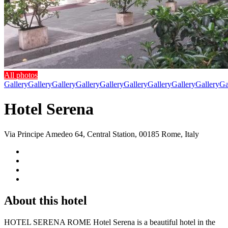
All photos
Gallery
Gallery
Gallery
Gallery
Gallery
Gallery
Gallery
Gallery
Gallery
Ga
Hotel Serena
Via Principe Amedeo 64, Central Station, 00185 Rome, Italy
About this hotel
HOTEL SERENA ROME Hotel Serena is a beautiful hotel in the