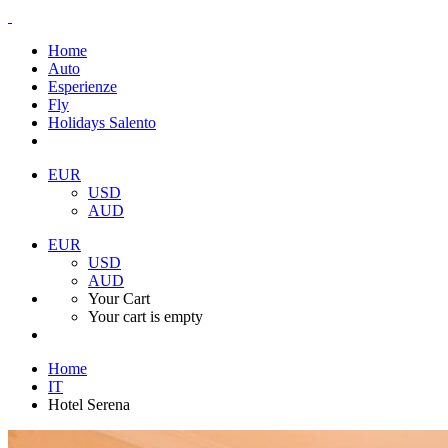
Home
Auto
Esperienze
Fly
Holidays Salento
EUR
USD
AUD
EUR
USD
AUD
Your Cart
Your cart is empty
Home
IT
Hotel Serena