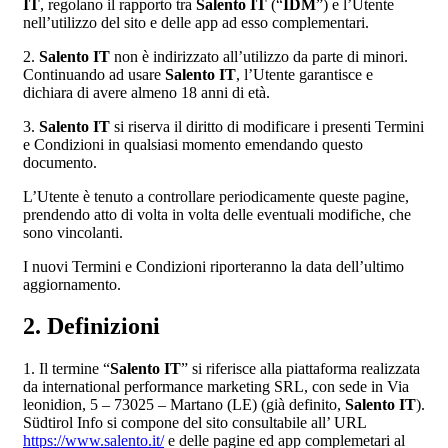
IT
, regolano il rapporto tra
Salento IT
(“
IDM
”) e l’Utente
nell’utilizzo del sito e delle app ad esso complementari.
2.
Salento IT
non è indirizzato all’utilizzo da parte di minori.
Continuando ad usare
Salento IT
, l’Utente garantisce e
dichiara di avere almeno 18 anni di età.
3.
Salento IT
si riserva il diritto di modificare i presenti Termini
e Condizioni in qualsiasi momento emendando questo
documento.
L’Utente è tenuto a controllare periodicamente queste pagine,
prendendo atto di volta in volta delle eventuali modifiche, che
sono vincolanti.
I nuovi Termini e Condizioni riporteranno la data dell’ultimo
aggiornamento.
2. Definizioni
1. Il termine “
Salento IT
” si riferisce alla piattaforma realizzata
da international performance marketing SRL, con sede in Via
leonidion, 5 – 73025 – Martano (LE) (già definito,
Salento IT
).
Südtirol Info si compone del sito consultabile all’ URL
https://www.salento.it/
e delle pagine ed app complemetari al