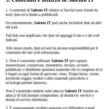
1. I contenuti di
Salento IT
relativi ai Servizi sono forniti da
terzi: Ipm srl si limita a pubblicarli.
Occasionalmente,
Salento IT
può anche includere link ad altri
siti web.
Tali link non implicano che Ipm srl appoggi il sito o i siti web
indicati.
Allo stesso modo, Ipm srl non ha alcuna responsabilità per il
contenuto del sito web referenziato.
2. Non è consentito utilizzare
Salento IT
per copiare,
memorizzare, conservare, trasmettere, inviare, avviare,
pubblicare o distribuire qualsiasi materiale che si compone di (o
è legato a) ogni forma di spyware, virus, Trojan horse, worm,
keystroke logger, rootkit o altro materiale pericoloso o
tecnologicamente dannoso.
Non è consentito mettere sotto attacco
Salento IT
tramite un
attacco di full domain compromise, di denial-of- service o
denial-of-service distribuito.
3. È espressamente proibito generare e/o diffondere e-mail