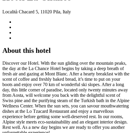
Località Chacard 5, 11020 Pila, Italy
About this hotel
Discover our Hotel. With the sun gliding over the mountain peaks,
the day at the La Chance Hotel begins by taking a deep breath of
fresh air and gazing at Mont Blanc. After a hearty breakfast with the
scent of coffee and freshly baked bread, it’s time to put on your
boots and enjoy over 70 km of wonderful ski slopes. After a long
day, this little corner of paradise, located only twenty minutes away
from Aosta, will welcome you back with the delightful scent of
Swiss pine and the purifying steam of the Turkish bath in the Alpine
Wellness Center. When the sun sets, you can savour mouthwatering
dishes at the Lo Tzacard Restaurant and enjoy a marvellous
experience before getting some well-deserved rest. In our rooms,
Alpine style meets eco-sustainability and an elegant interior design.
Rest well. As a new day begins we are ready to offer you another
unforgettable experience!