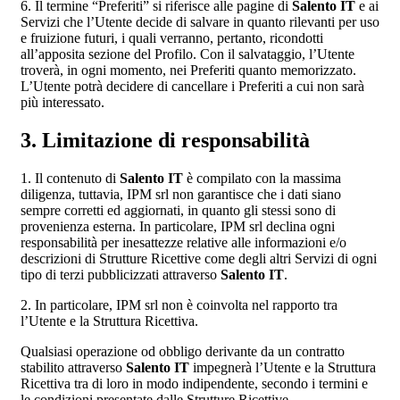
6. Il termine “Preferiti” si riferisce alle pagine di
Salento IT
e ai
Servizi che l’Utente decide di salvare in quanto rilevanti per uso
e fruizione futuri, i quali verranno, pertanto, ricondotti
all’apposita sezione del Profilo. Con il salvataggio, l’Utente
troverà, in ogni momento, nei Preferiti quanto memorizzato.
L’Utente potrà decidere di cancellare i Preferiti a cui non sarà
più interessato.
3. Limitazione di responsabilità
1. Il contenuto di
Salento IT
è compilato con la massima
diligenza, tuttavia, IPM srl non garantisce che i dati siano
sempre corretti ed aggiornati, in quanto gli stessi sono di
provenienza esterna. In particolare, IPM srl declina ogni
responsabilità per inesattezze relative alle informazioni e/o
descrizioni di Strutture Ricettive come degli altri Servizi di ogni
tipo di terzi pubblicizzati attraverso
Salento IT
.
2. In particolare, IPM srl non è coinvolta nel rapporto tra
l’Utente e la Struttura Ricettiva.
Qualsiasi operazione od obbligo derivante da un contratto
stabilito attraverso
Salento IT
impegnerà l’Utente e la Struttura
Ricettiva tra di loro in modo indipendente, secondo i termini e
le condizioni presentate dalle Strutture Ricettive.