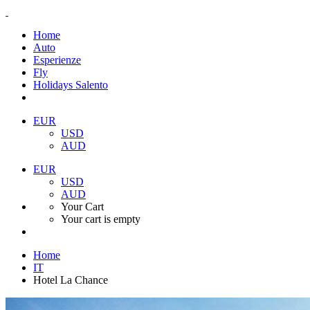
Home
Auto
Esperienze
Fly
Holidays Salento
EUR
USD
AUD
EUR
USD
AUD
Your Cart
Your cart is empty
Home
IT
Hotel La Chance