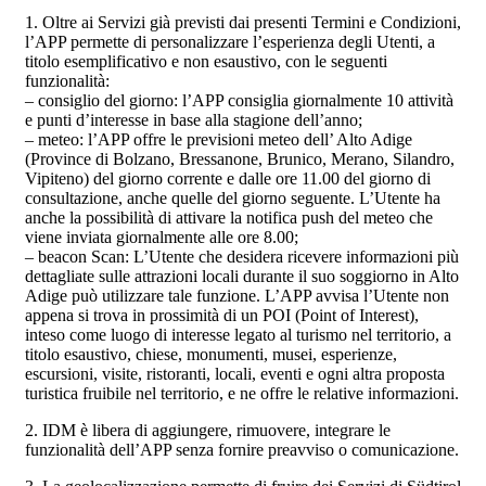
1. Oltre ai Servizi già previsti dai presenti Termini e Condizioni,
l’APP permette di personalizzare l’esperienza degli Utenti, a
titolo esemplificativo e non esaustivo, con le seguenti
funzionalità:
– consiglio del giorno: l’APP consiglia giornalmente 10 attività
e punti d’interesse in base alla stagione dell’anno;
– meteo: l’APP offre le previsioni meteo dell’ Alto Adige
(Province di Bolzano, Bressanone, Brunico, Merano, Silandro,
Vipiteno) del giorno corrente e dalle ore 11.00 del giorno di
consultazione, anche quelle del giorno seguente. L’Utente ha
anche la possibilità di attivare la notifica push del meteo che
viene inviata giornalmente alle ore 8.00;
– beacon Scan: L’Utente che desidera ricevere informazioni più
dettagliate sulle attrazioni locali durante il suo soggiorno in Alto
Adige può utilizzare tale funzione. L’APP avvisa l’Utente non
appena si trova in prossimità di un POI (Point of Interest),
inteso come luogo di interesse legato al turismo nel territorio, a
titolo esaustivo, chiese, monumenti, musei, esperienze,
escursioni, visite, ristoranti, locali, eventi e ogni altra proposta
turistica fruibile nel territorio, e ne offre le relative informazioni.
2. IDM è libera di aggiungere, rimuovere, integrare le
funzionalità dell’APP senza fornire preavviso o comunicazione.