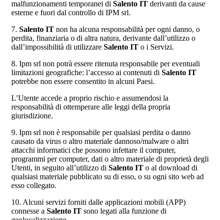
malfunzionamenti temporanei di
Salento IT
derivanti da cause
esterne e fuori dal controllo di IPM srl.
7.
Salento IT
non ha alcuna responsabilità per ogni danno, o
perdita, finanziaria o di altra natura, derivante dall’utilizzo o
dall’impossibilità di utilizzare
Salento IT
o i Servizi.
8. Ipm srl non potrà essere ritenuta responsabile per eventuali
limitazioni geografiche: l’accesso ai contenuti di
Salento IT
potrebbe non essere consentito in alcuni Paesi.
L’Utente accede a proprio rischio e assumendosi la
responsabilità di ottemperare alle leggi della propria
giurisdizione.
9. Ipm srl non è responsabile per qualsiasi perdita o danno
causato da virus o altro materiale dannoso/malware o altri
attacchi informatici che possono infettare il computer,
programmi per computer, dati o altro materiale di proprietà degli
Utenti, in seguito all’utilizzo di
Salento IT
o al download di
qualsiasi materiale pubblicato su di esso, o su ogni sito web ad
esso collegato.
10. Alcuni servizi forniti dalle applicazioni mobili (APP)
connesse a
Salento IT
sono legati alla funzione di
geolocalizzazione.