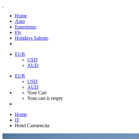
Home
Auto
Esperienze
Fly
Holidays Salento
EUR
USD
AUD
EUR
USD
AUD
Your Cart
Your cart is empty
Home
IT
Hotel Carmencita