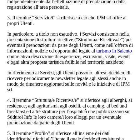
indipendentemente dall’effettuazione di prenotazione o dalla
registrazione all’area personale.
3. Il termine “Servizio/i” si riferisce a ciò che IPM srl offre ai
propri Utenti.
In particolare, a titolo non esaustivo, i Servizi consistono nella
presentazione di strutture ricettive (“Struttura/e Ricettiva/e”) per
eventuali prenotazioni da parte degli Utenti, come nell’offerta di
informazioni, notizie ed opportunità legate al
turismo in Salento
con relativa descrizione di esperienze, escursioni, visite, eventi
e ogni altra proposta turistica fruibile nel territorio anzidetto.
In riferimento ai Servizi, gli Utenti possono, altresì, decidere di
ricevere periodicamente newsletter legate agli stessi anche in
modo da rimanere aggiornati sulle novità e le iniziative di IPM
srl.
4. Il termine “Struttura/e Ricettiva/e” si riferisce agli alberghi, ai
residence, agli agriturismi, agli ostelli, ai camping, ai bed and
breakfast ed altre strutture per l’ospitalità che pubblicizzano su
Südtirol Info le loro camere/i loro alloggi per un eventuale
prenotazione da parte degli Utenti.
5. Il termine “Profilo” si riferisce all’insieme dei dati
identificativi riferiti all’Utente il quale decide di registrarsi a