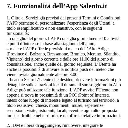
7. Funzionalità dell’App Salento.it
1. Oltre ai Servizi già previsti dai presenti Termini e Condizioni,
l’APP permette di personalizzare l’esperienza degli Utenti, a
titolo esemplificativo e non esaustivo, con le seguenti
funzionalità:
– consiglio del giorno: l’APP consiglia giornalmente 10 attività
e punti d’interesse in base alla stagione dell’anno;
– meteo: l’APP offre le previsioni meteo dell’ Alto Adige
(Province di Bolzano, Bressanone, Brunico, Merano, Silandro,
Vipiteno) del giorno corrente e dalle ore 11.00 del giorno di
consultazione, anche quelle del giorno seguente. L’Utente ha
anche la possibilità di attivare la notifica push del meteo che
viene inviata giornalmente alle ore 8.00;
– beacon Scan: L’Utente che desidera ricevere informazioni più
dettagliate sulle attrazioni locali durante il suo soggiorno in Alto
Adige può utilizzare tale funzione. L’APP avvisa l’Utente non
appena si trova in prossimità di un POI (Point of Interest),
inteso come luogo di interesse legato al turismo nel territorio, a
titolo esaustivo, chiese, monumenti, musei, esperienze,
escursioni, visite, ristoranti, locali, eventi e ogni altra proposta
turistica fruibile nel territorio, e ne offre le relative informazioni.
2. IDM è libera di aggiungere, rimuovere, integrare le