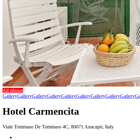
All photos
Gallery
Gallery
Gallery
Gallery
Gallery
Gallery
Gallery
Gallery
Gallery
Ga
Hotel Carmencita
Viale Tommaso De Tommaso 4C, 80071 Anacapri, Italy