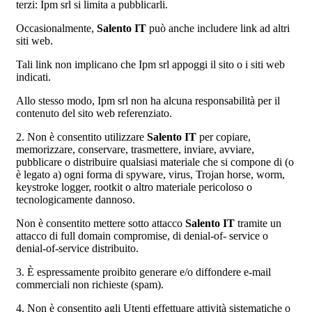
terzi: Ipm srl si limita a pubblicarli.
Occasionalmente,
Salento IT
può anche includere link ad altri
siti web.
Tali link non implicano che Ipm srl appoggi il sito o i siti web
indicati.
Allo stesso modo, Ipm srl non ha alcuna responsabilità per il
contenuto del sito web referenziato.
2. Non è consentito utilizzare
Salento IT
per copiare,
memorizzare, conservare, trasmettere, inviare, avviare,
pubblicare o distribuire qualsiasi materiale che si compone di (o
è legato a) ogni forma di spyware, virus, Trojan horse, worm,
keystroke logger, rootkit o altro materiale pericoloso o
tecnologicamente dannoso.
Non è consentito mettere sotto attacco
Salento IT
tramite un
attacco di full domain compromise, di denial-of- service o
denial-of-service distribuito.
3. È espressamente proibito generare e/o diffondere e-mail
commerciali non richieste (spam).
4. Non è consentito agli Utenti effettuare attività sistematiche o