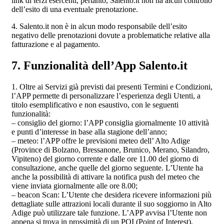
link di terzi esercenti, pertanto, Salento.it non ha alcun controllo
dell’esito di una eventuale prenotazione.
4. Salento.it non è in alcun modo responsabile dell’esito
negativo delle prenotazioni dovute a problematiche relative alla
fatturazione e al pagamento.
7. Funzionalità dell’App Salento.it
1. Oltre ai Servizi già previsti dai presenti Termini e Condizioni,
l’APP permette di personalizzare l’esperienza degli Utenti, a
titolo esemplificativo e non esaustivo, con le seguenti
funzionalità:
– consiglio del giorno: l’APP consiglia giornalmente 10 attività
e punti d’interesse in base alla stagione dell’anno;
– meteo: l’APP offre le previsioni meteo dell’ Alto Adige
(Province di Bolzano, Bressanone, Brunico, Merano, Silandro,
Vipiteno) del giorno corrente e dalle ore 11.00 del giorno di
consultazione, anche quelle del giorno seguente. L’Utente ha
anche la possibilità di attivare la notifica push del meteo che
viene inviata giornalmente alle ore 8.00;
– beacon Scan: L’Utente che desidera ricevere informazioni più
dettagliate sulle attrazioni locali durante il suo soggiorno in Alto
Adige può utilizzare tale funzione. L’APP avvisa l’Utente non
appena si trova in prossimità di un POI (Point of Interest),