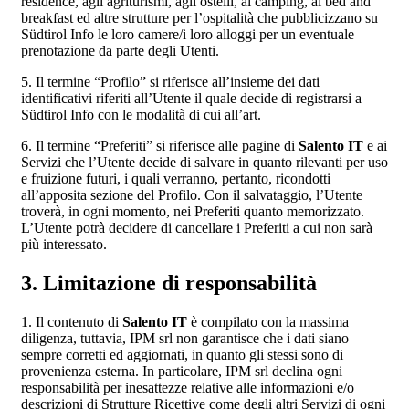
residence, agli agriturismi, agli ostelli, ai camping, ai bed and
breakfast ed altre strutture per l’ospitalità che pubblicizzano su
Südtirol Info le loro camere/i loro alloggi per un eventuale
prenotazione da parte degli Utenti.
5. Il termine “Profilo” si riferisce all’insieme dei dati
identificativi riferiti all’Utente il quale decide di registrarsi a
Südtirol Info con le modalità di cui all’art.
6. Il termine “Preferiti” si riferisce alle pagine di
Salento IT
e ai
Servizi che l’Utente decide di salvare in quanto rilevanti per uso
e fruizione futuri, i quali verranno, pertanto, ricondotti
all’apposita sezione del Profilo. Con il salvataggio, l’Utente
troverà, in ogni momento, nei Preferiti quanto memorizzato.
L’Utente potrà decidere di cancellare i Preferiti a cui non sarà
più interessato.
3. Limitazione di responsabilità
1. Il contenuto di
Salento IT
è compilato con la massima
diligenza, tuttavia, IPM srl non garantisce che i dati siano
sempre corretti ed aggiornati, in quanto gli stessi sono di
provenienza esterna. In particolare, IPM srl declina ogni
responsabilità per inesattezze relative alle informazioni e/o
descrizioni di Strutture Ricettive come degli altri Servizi di ogni