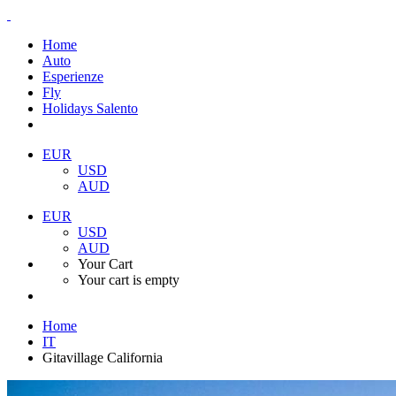
Home
Auto
Esperienze
Fly
Holidays Salento
EUR
USD
AUD
EUR
USD
AUD
Your Cart
Your cart is empty
Home
IT
Gitavillage California