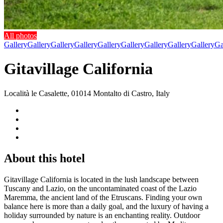
All photos
Gallery
Gallery
Gallery
Gallery
Gallery
Gallery
Gallery
Gallery
Gallery
Ga
Gitavillage California
Località le Casalette, 01014 Montalto di Castro, Italy
About this hotel
Gitavillage California is located in the lush landscape between
Tuscany and Lazio, on the uncontaminated coast of the Lazio
Maremma, the ancient land of the Etruscans. Finding your own
balance here is more than a daily goal, and the luxury of having a
holiday surrounded by nature is an enchanting reality. Outdoor