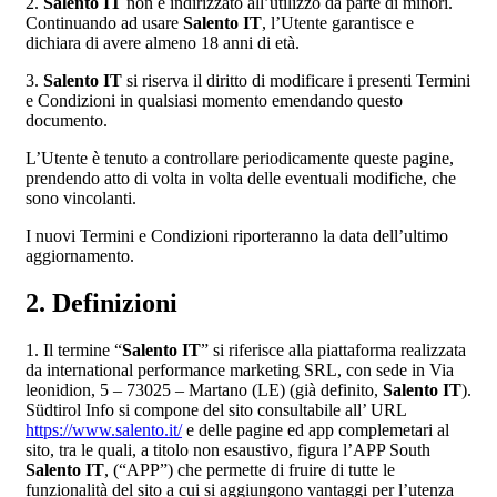
2.
Salento IT
non è indirizzato all’utilizzo da parte di minori.
Continuando ad usare
Salento IT
, l’Utente garantisce e
dichiara di avere almeno 18 anni di età.
3.
Salento IT
si riserva il diritto di modificare i presenti Termini
e Condizioni in qualsiasi momento emendando questo
documento.
L’Utente è tenuto a controllare periodicamente queste pagine,
prendendo atto di volta in volta delle eventuali modifiche, che
sono vincolanti.
I nuovi Termini e Condizioni riporteranno la data dell’ultimo
aggiornamento.
2. Definizioni
1. Il termine “
Salento IT
” si riferisce alla piattaforma realizzata
da international performance marketing SRL, con sede in Via
leonidion, 5 – 73025 – Martano (LE) (già definito,
Salento IT
).
Südtirol Info si compone del sito consultabile all’ URL
https://www.salento.it/
e delle pagine ed app complemetari al
sito, tra le quali, a titolo non esaustivo, figura l’APP South
Salento IT
, (“APP”) che permette di fruire di tutte le
funzionalità del sito a cui si aggiungono vantaggi per l’utenza