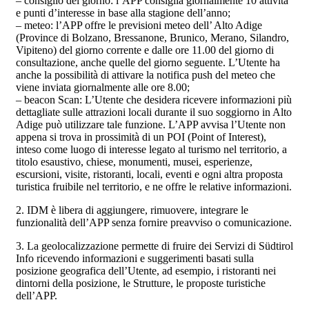
– consiglio del giorno: l’APP consiglia giornalmente 10 attività
e punti d’interesse in base alla stagione dell’anno;
– meteo: l’APP offre le previsioni meteo dell’ Alto Adige
(Province di Bolzano, Bressanone, Brunico, Merano, Silandro,
Vipiteno) del giorno corrente e dalle ore 11.00 del giorno di
consultazione, anche quelle del giorno seguente. L’Utente ha
anche la possibilità di attivare la notifica push del meteo che
viene inviata giornalmente alle ore 8.00;
– beacon Scan: L’Utente che desidera ricevere informazioni più
dettagliate sulle attrazioni locali durante il suo soggiorno in Alto
Adige può utilizzare tale funzione. L’APP avvisa l’Utente non
appena si trova in prossimità di un POI (Point of Interest),
inteso come luogo di interesse legato al turismo nel territorio, a
titolo esaustivo, chiese, monumenti, musei, esperienze,
escursioni, visite, ristoranti, locali, eventi e ogni altra proposta
turistica fruibile nel territorio, e ne offre le relative informazioni.
2. IDM è libera di aggiungere, rimuovere, integrare le
funzionalità dell’APP senza fornire preavviso o comunicazione.
3. La geolocalizzazione permette di fruire dei Servizi di Südtirol
Info ricevendo informazioni e suggerimenti basati sulla
posizione geografica dell’Utente, ad esempio, i ristoranti nei
dintorni della posizione, le Strutture, le proposte turistiche
dell’APP.