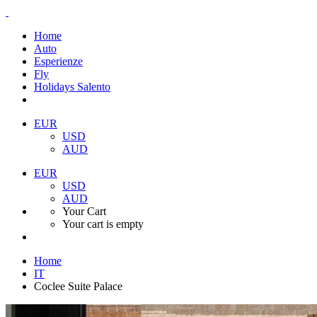
Home
Auto
Esperienze
Fly
Holidays Salento
EUR
USD
AUD
EUR
USD
AUD
Your Cart
Your cart is empty
Home
IT
Coclee Suite Palace