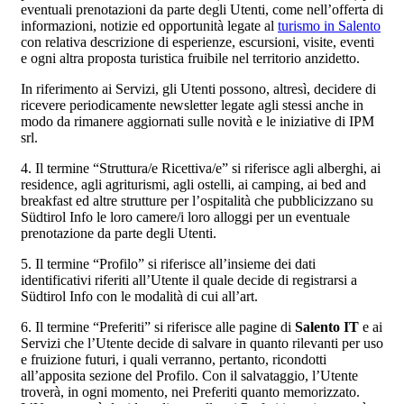
eventuali prenotazioni da parte degli Utenti, come nell’offerta di
informazioni, notizie ed opportunità legate al
turismo in Salento
con relativa descrizione di esperienze, escursioni, visite, eventi
e ogni altra proposta turistica fruibile nel territorio anzidetto.
In riferimento ai Servizi, gli Utenti possono, altresì, decidere di
ricevere periodicamente newsletter legate agli stessi anche in
modo da rimanere aggiornati sulle novità e le iniziative di IPM
srl.
4. Il termine “Struttura/e Ricettiva/e” si riferisce agli alberghi, ai
residence, agli agriturismi, agli ostelli, ai camping, ai bed and
breakfast ed altre strutture per l’ospitalità che pubblicizzano su
Südtirol Info le loro camere/i loro alloggi per un eventuale
prenotazione da parte degli Utenti.
5. Il termine “Profilo” si riferisce all’insieme dei dati
identificativi riferiti all’Utente il quale decide di registrarsi a
Südtirol Info con le modalità di cui all’art.
6. Il termine “Preferiti” si riferisce alle pagine di
Salento IT
e ai
Servizi che l’Utente decide di salvare in quanto rilevanti per uso
e fruizione futuri, i quali verranno, pertanto, ricondotti
all’apposita sezione del Profilo. Con il salvataggio, l’Utente
troverà, in ogni momento, nei Preferiti quanto memorizzato.