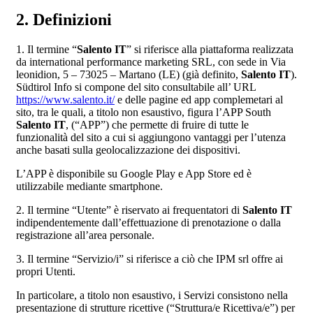
2. Definizioni
1. Il termine “
Salento IT
” si riferisce alla piattaforma realizzata
da international performance marketing SRL, con sede in Via
leonidion, 5 – 73025 – Martano (LE) (già definito,
Salento IT
).
Südtirol Info si compone del sito consultabile all’ URL
https://www.salento.it/
e delle pagine ed app complemetari al
sito, tra le quali, a titolo non esaustivo, figura l’APP South
Salento IT
, (“APP”) che permette di fruire di tutte le
funzionalità del sito a cui si aggiungono vantaggi per l’utenza
anche basati sulla geolocalizzazione dei dispositivi.
L’APP è disponibile su Google Play e App Store ed è
utilizzabile mediante smartphone.
2. Il termine “Utente” è riservato ai frequentatori di
Salento IT
indipendentemente dall’effettuazione di prenotazione o dalla
registrazione all’area personale.
3. Il termine “Servizio/i” si riferisce a ciò che IPM srl offre ai
propri Utenti.
In particolare, a titolo non esaustivo, i Servizi consistono nella
presentazione di strutture ricettive (“Struttura/e Ricettiva/e”) per