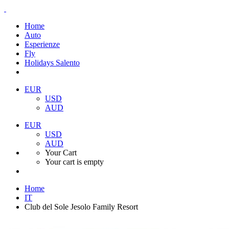
Home
Auto
Esperienze
Fly
Holidays Salento
EUR
USD
AUD
EUR
USD
AUD
Your Cart
Your cart is empty
Home
IT
Club del Sole Jesolo Family Resort