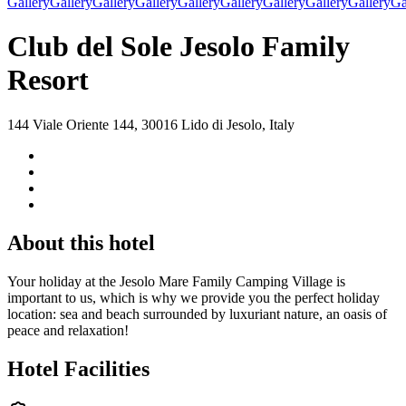
Gallery
Gallery
Gallery
Gallery
Gallery
Gallery
Gallery
Gallery
Gallery
Ga
Club del Sole Jesolo Family
Resort
144 Viale Oriente 144, 30016 Lido di Jesolo, Italy
About this hotel
Your holiday at the Jesolo Mare Family Camping Village is
important to us, which is why we provide you the perfect holiday
location: sea and beach surrounded by luxuriant nature, an oasis of
peace and relaxation!
Hotel Facilities