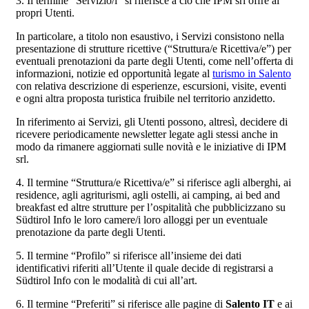
3. Il termine “Servizio/i” si riferisce a ciò che IPM srl offre ai
propri Utenti.
In particolare, a titolo non esaustivo, i Servizi consistono nella
presentazione di strutture ricettive (“Struttura/e Ricettiva/e”) per
eventuali prenotazioni da parte degli Utenti, come nell’offerta di
informazioni, notizie ed opportunità legate al
turismo in Salento
con relativa descrizione di esperienze, escursioni, visite, eventi
e ogni altra proposta turistica fruibile nel territorio anzidetto.
In riferimento ai Servizi, gli Utenti possono, altresì, decidere di
ricevere periodicamente newsletter legate agli stessi anche in
modo da rimanere aggiornati sulle novità e le iniziative di IPM
srl.
4. Il termine “Struttura/e Ricettiva/e” si riferisce agli alberghi, ai
residence, agli agriturismi, agli ostelli, ai camping, ai bed and
breakfast ed altre strutture per l’ospitalità che pubblicizzano su
Südtirol Info le loro camere/i loro alloggi per un eventuale
prenotazione da parte degli Utenti.
5. Il termine “Profilo” si riferisce all’insieme dei dati
identificativi riferiti all’Utente il quale decide di registrarsi a
Südtirol Info con le modalità di cui all’art.
6. Il termine “Preferiti” si riferisce alle pagine di
Salento IT
e ai