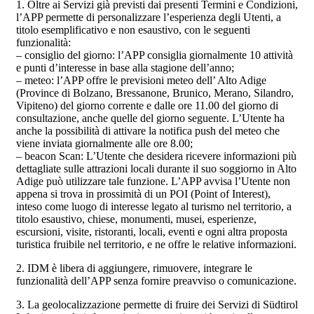
1. Oltre ai Servizi già previsti dai presenti Termini e Condizioni,
l’APP permette di personalizzare l’esperienza degli Utenti, a
titolo esemplificativo e non esaustivo, con le seguenti
funzionalità:
– consiglio del giorno: l’APP consiglia giornalmente 10 attività
e punti d’interesse in base alla stagione dell’anno;
– meteo: l’APP offre le previsioni meteo dell’ Alto Adige
(Province di Bolzano, Bressanone, Brunico, Merano, Silandro,
Vipiteno) del giorno corrente e dalle ore 11.00 del giorno di
consultazione, anche quelle del giorno seguente. L’Utente ha
anche la possibilità di attivare la notifica push del meteo che
viene inviata giornalmente alle ore 8.00;
– beacon Scan: L’Utente che desidera ricevere informazioni più
dettagliate sulle attrazioni locali durante il suo soggiorno in Alto
Adige può utilizzare tale funzione. L’APP avvisa l’Utente non
appena si trova in prossimità di un POI (Point of Interest),
inteso come luogo di interesse legato al turismo nel territorio, a
titolo esaustivo, chiese, monumenti, musei, esperienze,
escursioni, visite, ristoranti, locali, eventi e ogni altra proposta
turistica fruibile nel territorio, e ne offre le relative informazioni.
2. IDM è libera di aggiungere, rimuovere, integrare le
funzionalità dell’APP senza fornire preavviso o comunicazione.
3. La geolocalizzazione permette di fruire dei Servizi di Südtirol