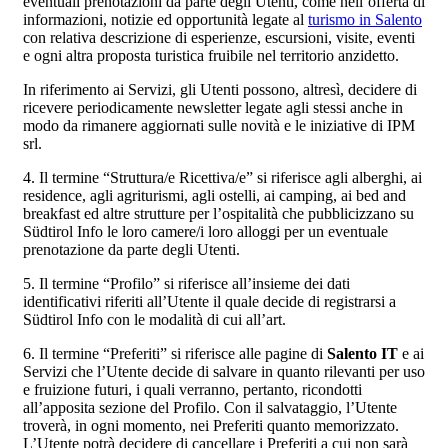
eventuali prenotazioni da parte degli Utenti, come nell’offerta di
informazioni, notizie ed opportunità legate al
turismo in Salento
con relativa descrizione di esperienze, escursioni, visite, eventi
e ogni altra proposta turistica fruibile nel territorio anzidetto.
In riferimento ai Servizi, gli Utenti possono, altresì, decidere di
ricevere periodicamente newsletter legate agli stessi anche in
modo da rimanere aggiornati sulle novità e le iniziative di IPM
srl.
4. Il termine “Struttura/e Ricettiva/e” si riferisce agli alberghi, ai
residence, agli agriturismi, agli ostelli, ai camping, ai bed and
breakfast ed altre strutture per l’ospitalità che pubblicizzano su
Südtirol Info le loro camere/i loro alloggi per un eventuale
prenotazione da parte degli Utenti.
5. Il termine “Profilo” si riferisce all’insieme dei dati
identificativi riferiti all’Utente il quale decide di registrarsi a
Südtirol Info con le modalità di cui all’art.
6. Il termine “Preferiti” si riferisce alle pagine di
Salento IT
e ai
Servizi che l’Utente decide di salvare in quanto rilevanti per uso
e fruizione futuri, i quali verranno, pertanto, ricondotti
all’apposita sezione del Profilo. Con il salvataggio, l’Utente
troverà, in ogni momento, nei Preferiti quanto memorizzato.
L’Utente potrà decidere di cancellare i Preferiti a cui non sarà