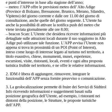
e punti d’interesse in base alla stagione dell’anno;
– meteo: l’APP offre le previsioni meteo dell’ Alto Adige
(Province di Bolzano, Bressanone, Brunico, Merano, Silandro,
Vipiteno) del giorno corrente e dalle ore 11.00 del giorno di
consultazione, anche quelle del giorno seguente. L’Utente ha
anche la possibilità di attivare la notifica push del meteo che
viene inviata giornalmente alle ore 8.00;
– beacon Scan: L’Utente che desidera ricevere informazioni più
dettagliate sulle attrazioni locali durante il suo soggiorno in Alto
Adige può utilizzare tale funzione. L’APP avvisa l’Utente non
appena si trova in prossimità di un POI (Point of Interest),
inteso come luogo di interesse legato al turismo nel territorio, a
titolo esaustivo, chiese, monumenti, musei, esperienze,
escursioni, visite, ristoranti, locali, eventi e ogni altra proposta
turistica fruibile nel territorio, e ne offre le relative informazioni.
2. IDM è libera di aggiungere, rimuovere, integrare le
funzionalità dell’APP senza fornire preavviso o comunicazione.
3. La geolocalizzazione permette di fruire dei Servizi di Südtirol
Info ricevendo informazioni e suggerimenti basati sulla
posizione geografica dell’Utente, ad esempio, i ristoranti nei
dintorni della posizione, le Strutture, le proposte turistiche
dell’APP.